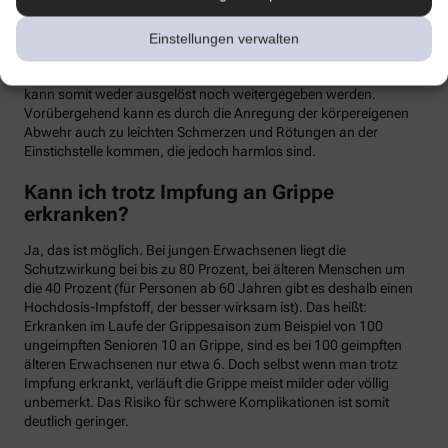
meist binnen weniger Tage wieder abklingen. Mit einer Grippe
haben die Symptome allerdings nichts zu tun. Denn üblicherweise
Einstellungen verwalten
handelt es sich um einen sogenannten Totimpfstoff, der keine
vermehrungsfähigen Erreger enthält – eine Grippeerkrankung
kann somit weder ausgelöst noch weitergegeben werden.
Vorübergehend kann es durch die Anregung der körpereigenen
Abwehr auch zu leichten Schmerzen und Rötungen an der
Einstichstelle kommen, die jedoch harmlos sind.
Kann ich trotz Impfung an Grippe
erkranken?
Ja, das ist möglich. Bei jungen Erwachsenen liegt die
Schutzwirkung bei bis zu 80 Prozent, bei älteren Menschen um
die 40 Prozent (für Personen ab 60 Jahren gibt es deshalb einen
Hochdosis-Impfstoff, der besser wirksam ist). Das heißt:
Erkranken im Laufe der Grippesaison zum Beispiel von 100
ungeimpften Senioren 10 an Grippe, sind es bei 100 geimpften
älteren Erwachsenen nur etwa 6. Doch selbst wenn man trotz
Impfung erkrankt, verläuft die Grippe meist milder oder völlig
unbemerkt. Das Risiko für schwere Komplikationen ist somit
deutlich geringer.