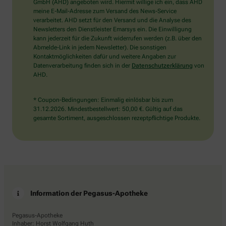
wählen
GmbH (AHD) angeboten wird. Hiermit willige ich ein, dass AHD
Sie
meine E-Mail-Adresse zum Versand des News-Service
bitte
verarbeitet. AHD setzt für den Versand und die Analyse des
die
Newsletters den Dienstleister Emarsys ein. Die Einwilligung
Flagge.
kann jederzeit für die Zukunft widerrufen werden (z.B. über den
Abmelde-Link in jedem Newsletter). Die sonstigen
Kontaktmöglichkeiten dafür und weitere Angaben zur
Datenverarbeitung finden sich in der
Datenschutzerklärung
von
AHD.
* Coupon-Bedingungen: Einmalig einlösbar bis zum
31.12.2026. Mindestbestellwert: 50,00 €. Gültig auf das
gesamte Sortiment, ausgeschlossen rezeptpflichtige Produkte.
Information der Pegasus-Apotheke
Pegasus-Apotheke
Inhaber: Horst Wolfgang Huth