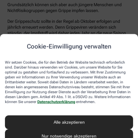
Grundsätzlich können sich aber auch jüngere Menschen und
NichtRisikogruppen gegen Grippe impfen lassen.
Der Grippeschutz sollte in der Regel ab Oktober erfolgen und
jährlich erneuert werden. Denn Grippeviren verändern sich
ständig, der Impfstoff wird daher jedes Jahr an die neue Saison
angepasst. Nach der Impfung dauert es etwa 10 bis 14 Tage, bis
der Körper einen ausreichenden Schutz vor einer Ansteckung
Cookie-Einwilligung verwalten
aufgebaut hat. Auch eine spätere Impfung zu Beginn des Jahres
ist meist noch sinnvoll.
Wir setzen Cookies, die für den Betrieb der Website technisch erforderlich
sind. Darüber hinaus verwenden wir Cookies, um unsere Website für Sie
Wie sicher ist der Impfstoff?
optimal zu gestalten und fortlaufend zu verbessern. Mit Ihrer Zustimmung
geben wir Informationen zu Ihrer Verwendung unserer Website auch an
Jeder Grippeimpfstoff, der in Deutschland verwendet wird, muss
Drittanbieter weiter. Soweit dabei Daten in Ländern verarbeitet werden, in
ein streng reguliertes Zulassungsverfahren durchlaufen. Hierbei
denen kein angemessenes Datenschutzniveau besteht, stimmen Sie mit Ihrer
muss die Qualität, Wirksamkeit und Verträglichkeit in
Einwilligung zur Nutzung dieser Dienste auch der Verarbeitung Ihrer Daten in
diesen Ländern gem. Artikel 49 Abs. 1 lit. a DSGVO zu. Weitere Informationen
wissenschaftlichen Studien nachgewiesen werden. Die Freigabe
können Sie unserer
Datenschutzerklärung
entnehmen.
erfolgt nach weiteren Prüfungen schließlich durch das Paul-
Ehrlich-Institut (PEI), das die Sicherheit des Impfstoffs auch nach
der Freigabe stetig weiter beobachtet.
Alle akzeptieren
Die Grippeimpfung ist in aller Regel gut verträglich. In den ersten
Tagen können leichte Erkältungssymptome wie zum Beispiel
Nur notwendige akzeptieren
Frösteln oder Kopf- und Gliederschmerzen auftreten, die aber