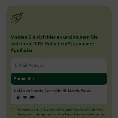
Melden Sie sich hier an und sichern Sie
sich Ihren 10% Gutschein* für unsere
Apotheke
Sind Sie ein Mensch? Dann wählen Sie bitte
die Flagge
.
1
2
3
Sind
Sie
ein
Mensch?
Ich möchte den im Namen meiner Apotheke versandten News-
Dann
Service abonnieren, der von der Alliance Healthcare Deutschland