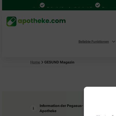
4.000 Mal in Deutschland
Online bei Ihrer Apotheke bestellen
Bequem zwi
Beliebte Funktionen
Home
GESUND Magazin
Information der Pegasus-
Z
Apotheke