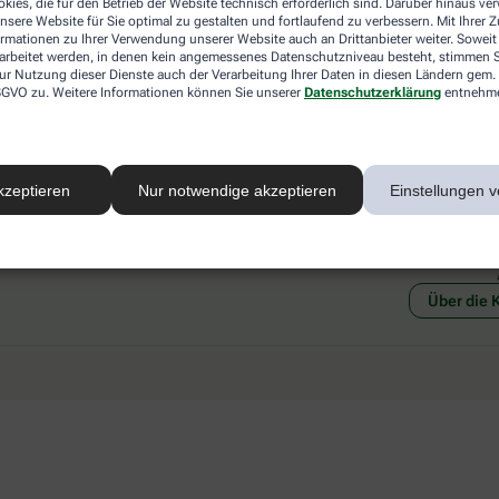
kies, die für den Betrieb der Website technisch erforderlich sind. Darüber hinaus v
 mit einer anderen akzeptierten
Abholung in der Apotheke
nsere Website für Sie optimal zu gestalten und fortlaufend zu verbessern. Mit Ihrer
art Ihrer Apotheke vor Ort.
Botendienstlieferung
ormationen zu Ihrer Verwendung unserer Website auch an Drittanbieter weiter. Soweit
rarbeitet werden, in denen kein angemessenes Datenschutzniveau besteht, stimmen Si
ur Nutzung dieser Dienste auch der Verarbeitung Ihrer Daten in diesen Ländern gem. 
 DSGVO zu. Weitere Informationen können Sie unserer
Datenschutzerklärung
entnehm
kzeptieren
Nur notwendige akzeptieren
Einstellungen v
Social Media
Ein Se
Über die 