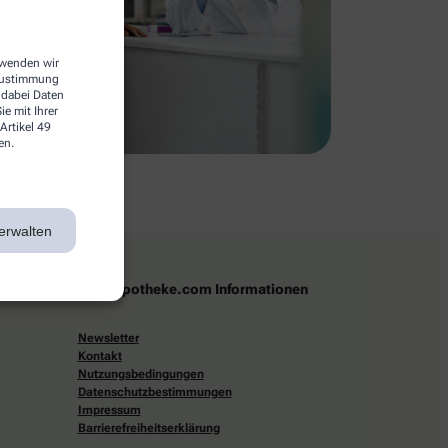
erwenden wir
 Zustimmung
 dabei Daten
e mit Ihrer
Artikel 49
en.
erwalten
apotheke.com Informationen
Newsletter
Kontakt
Nutzungsbedingungen
Datenschutzbestimmungen
Impressum
Barrierefreiheitserklärung