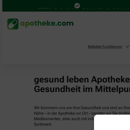
4.000 Mal in Deutschland
Online bei Ihrer Apotheke bestel
Beliebte Funktionen
gesund leben Apotheken
Gesundheit im Mittelpu
Wir kümmern uns um Ihre Gesundheit und sind an Ihrer
Nähe – in der Apotheke vor Ort – beraten wir Sie profess
Medikamenten, aber auch mit individuellen Gesundhei
Sortiment.