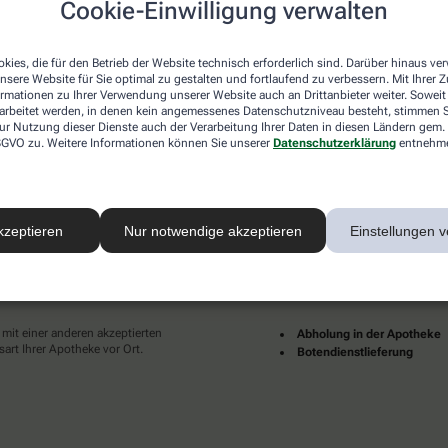
Cookie-Einwilligung verwalten
desweit mehrere tausend lokale Apotheken. Diese starke
und Dienstleistungen immer für Sie da.
kies, die für den Betrieb der Website technisch erforderlich sind. Darüber hinaus v
en zu Ihnen als Patientinnen und Patienten sind für uns
nsere Website für Sie optimal zu gestalten und fortlaufend zu verbessern. Mit Ihrer
pruch an eine individuelle, hochwertige und digitale
ormationen zu Ihrer Verwendung unserer Website auch an Drittanbieter weiter. Soweit
ünder und erfüllter leben.
rarbeitet werden, in denen kein angemessenes Datenschutzniveau besteht, stimmen Si
ur Nutzung dieser Dienste auch der Verarbeitung Ihrer Daten in diesen Ländern gem. 
Ihrer Nähe finden Sie hier:
 DSGVO zu. Weitere Informationen können Sie unserer
Datenschutzerklärung
entnehm
kzeptieren
Nur notwendige akzeptieren
Einstellungen v
ahlarten
Lieferarten
 mit einer anderen akzeptierten
Abholung in der Apotheke
art Ihrer Apotheke vor Ort.
Botendienstlieferung