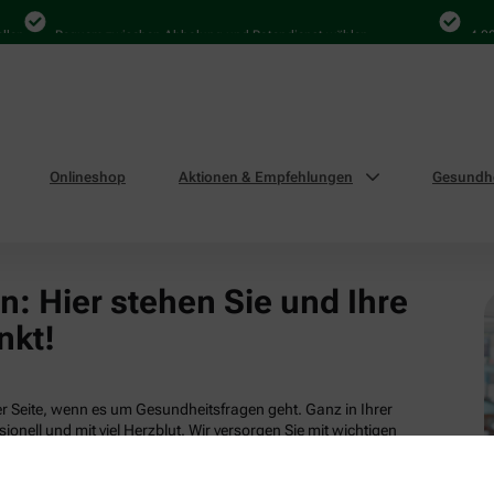
len
Bequem zwischen Abholung und Botendienst wählen
4.000
Onlineshop
Aktionen & Empfehlungen
Gesundhe
: Hier stehen Sie und Ihre
nkt!
 Seite, wenn es um Gesundheitsfragen geht. Ganz in Ihrer
ionell und mit viel Herzblut. Wir versorgen Sie mit wichtigen
tsleistungen und attraktiven Produkten aus unserem