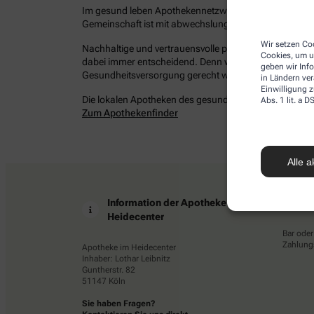
Im gesund leben Apothekennetzwerk befinden sich bun
Gemeinschaft ist mit abwechslungsreichen Angeboten 
Wir setzen Coo
Nachhaltige und vertrauensvolle persönliche Beziehung
Cookies, um u
dabei immer entscheidend. Denn wir möchten Ihrem Ans
geben wir Inf
Gesundheitsversorgung gerecht werden – damit Sie ges
in Ländern ve
Einwilligung z
Die lokalen Apotheken des gesund leben Netzwerkes in 
Abs. 1 lit. a
Zum Apothekenfinder
Alle a
Information der Apotheke im
Z
Heidecenter
Bar oder
Zahlungs
Apotheke im Heidecenter
Inhaber: Lothar Leibnitz
Guntherstr. 82
51147 Köln
Sie haben Fragen?