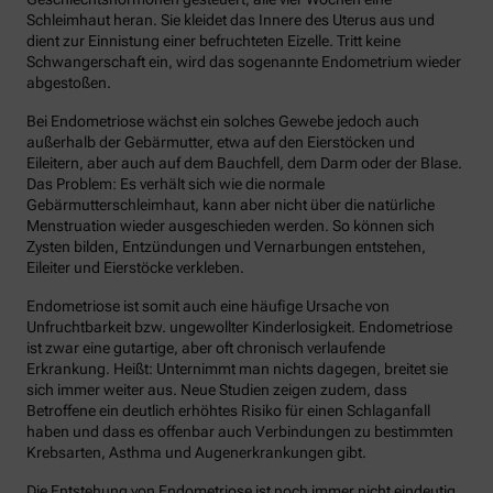
Schleimhaut heran. Sie kleidet das Innere des Uterus aus und
dient zur Einnistung einer befruchteten Eizelle. Tritt keine
Schwangerschaft ein, wird das sogenannte Endometrium wieder
abgestoßen.
Bei Endometriose wächst ein solches Gewebe jedoch auch
außerhalb der Gebärmutter, etwa auf den Eierstöcken und
Eileitern, aber auch auf dem Bauchfell, dem Darm oder der Blase.
Das Problem: Es verhält sich wie die normale
Gebärmutterschleimhaut, kann aber nicht über die natürliche
Menstruation wieder ausgeschieden werden. So können sich
Zysten bilden, Entzündungen und Vernarbungen entstehen,
Eileiter und Eierstöcke verkleben.
Endometriose ist somit auch eine häufige Ursache von
Unfruchtbarkeit bzw. ungewollter Kinderlosigkeit. Endometriose
ist zwar eine gutartige, aber oft chronisch verlaufende
Erkrankung. Heißt: Unternimmt man nichts dagegen, breitet sie
sich immer weiter aus. Neue Studien zeigen zudem, dass
Betroffene ein deutlich erhöhtes Risiko für einen Schlaganfall
haben und dass es offenbar auch Verbindungen zu bestimmten
Krebsarten, Asthma und Augenerkrankungen gibt.
Die Entstehung von Endometriose ist noch immer nicht eindeutig