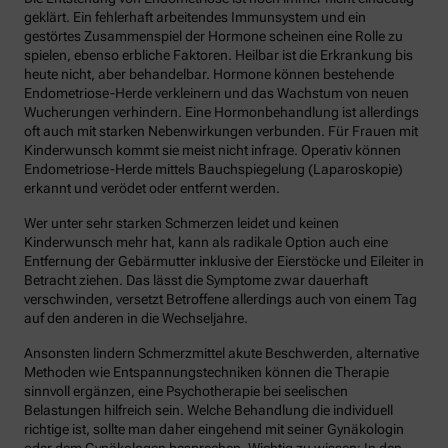
geklärt. Ein fehlerhaft arbeitendes Immunsystem und ein
gestörtes Zusammenspiel der Hormone scheinen eine Rolle zu
spielen, ebenso erbliche Faktoren. Heilbar ist die Erkrankung bis
heute nicht, aber behandelbar. Hormone können bestehende
Endometriose-Herde verkleinern und das Wachstum von neuen
Wucherungen verhindern. Eine Hormonbehandlung ist allerdings
oft auch mit starken Nebenwirkungen verbunden. Für Frauen mit
Kinderwunsch kommt sie meist nicht infrage. Operativ können
Endometriose-Herde mittels Bauchspiegelung (Laparoskopie)
erkannt und verödet oder entfernt werden.
Wer unter sehr starken Schmerzen leidet und keinen
Kinderwunsch mehr hat, kann als radikale Option auch eine
Entfernung der Gebärmutter inklusive der Eierstöcke und Eileiter in
Betracht ziehen. Das lässt die Symptome zwar dauerhaft
verschwinden, versetzt Betroffene allerdings auch von einem Tag
auf den anderen in die Wechseljahre.
Ansonsten lindern Schmerzmittel akute Beschwerden, alternative
Methoden wie Entspannungstechniken können die Therapie
sinnvoll ergänzen, eine Psychotherapie bei seelischen
Belastungen hilfreich sein. Welche Behandlung die individuell
richtige ist, sollte man daher eingehend mit seiner Gynäkologin
oder dem Gynäkologen besprechen. Wichtig zu wissen: In den