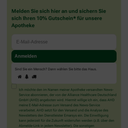
Melden Sie sich hier an und sichern Sie
sich Ihren 10% Gutschein* für unsere
Apotheke
Sind Sie ein Mensch? Dann wählen Sie bitte
das Haus
.
1
2
3
Sind
Sie
ein
Mensch?
Ich möchte den im Namen meiner Apotheke versandten News-
Dann
Service abonnieren, der von der Alliance Healthcare Deutschland
wählen
GmbH (AHD) angeboten wird. Hiermit willige ich ein, dass AHD
Sie
meine E-Mail-Adresse zum Versand des News-Service
bitte
verarbeitet. AHD setzt für den Versand und die Analyse des
das
Newsletters den Dienstleister Emarsys ein. Die Einwilligung
Haus.
kann jederzeit für die Zukunft widerrufen werden (z.B. über den
Abmelde-Link in jedem Newsletter). Die sonstigen