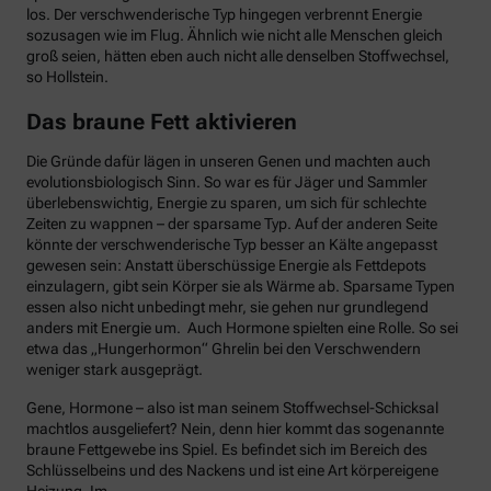
los. Der verschwenderische Typ hingegen verbrennt Energie
sozusagen wie im Flug. Ähnlich wie nicht alle Menschen gleich
groß seien, hätten eben auch nicht alle denselben Stoffwechsel,
so Hollstein.
Das braune Fett aktivieren
Die Gründe dafür lägen in unseren Genen und machten auch
evolutionsbiologisch Sinn. So war es für Jäger und Sammler
überlebenswichtig, Energie zu sparen, um sich für schlechte
Zeiten zu wappnen – der sparsame Typ. Auf der anderen Seite
könnte der verschwenderische Typ besser an Kälte angepasst
gewesen sein: Anstatt überschüssige Energie als Fettdepots
einzulagern, gibt sein Körper sie als Wärme ab. Sparsame Typen
essen also nicht unbedingt mehr, sie gehen nur grundlegend
anders mit Energie um. Auch Hormone spielten eine Rolle. So sei
etwa das „Hungerhormon“ Ghrelin bei den Verschwendern
weniger stark ausgeprägt.
Gene, Hormone – also ist man seinem Stoffwechsel-Schicksal
machtlos ausgeliefert? Nein, denn hier kommt das sogenannte
braune Fettgewebe ins Spiel. Es befindet sich im Bereich des
Schlüsselbeins und des Nackens und ist eine Art körpereigene