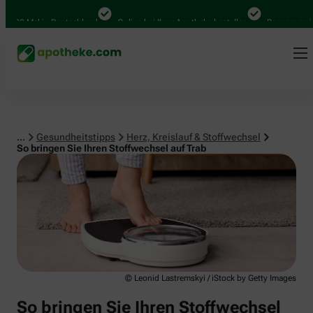
Herz, Kreislauf & Stoffwechsel
00 Mal in Deutschland
Online bei Ihrer Apotheke bestellen
Bequem zwische
...
Gesundheitstipps
Herz, Kreislauf & Stoffwechsel
So bringen Sie Ihren Stoffwechsel auf Trab
© Leonid Lastremskyi / iStock by Getty Images
So bringen Sie Ihren Stoffwechsel