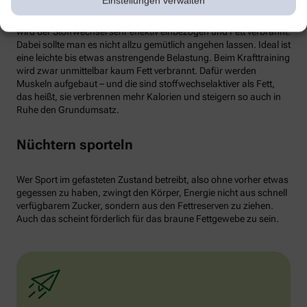
Einstellungen verwalten
von weißen Fettzellen in braunes Fett begünstigen und dessen
Aktivität erhöhen. Ab circa 30 Minuten Joggen oder Radfahren
wird der Stoffwechsel sehr effektiv einbezogen und Fett verbrannt.
Dabei sollte man es nicht allzu gemütlich angehen lassen. Ideal ist
eine leichte bis etwas anstrengende Belastung. Beim Krafttraining
wird zwar unmittelbar kaum Fett verbrannt. Dafür werden
Muskeln aufgebaut – und die sind stoffwechselaktiver als Fett,
das heißt, sie verbrennen mehr Kalorien und steigern so auch in
Ruhe den Grundumsatz.
Nüchtern sporteln
Wer Sport im gefasteten Zustand betreibt, also ohne vorher etwas
gegessen zu haben, zwingt den Körper, Energie nicht aus schnell
verfügbarem Zucker, sondern aus den Fettreserven zu ziehen.
Auch das scheint förderlich für das braune Fettgewebe zu sein.