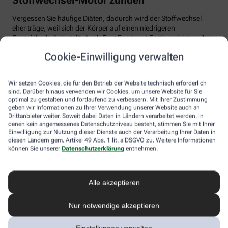
Vergessen Sie häufige Diäten, dadurch wird der Stoffwechsel
eher träge, weil sich der Körper auf einen niedrigeren
Energiebedarf einstellt. Auch Fast Food und Fertiggerichte sollten
vom Speiseplan gestrichen werden. Studien zeigen, dass der
Cookie-Einwilligung verwalten
Körper bei der Verarbeitung von hochverarbeiteten Lebensmitteln
weniger Energie benötigt als für unverarbeitete.
Wir setzen Cookies, die für den Betrieb der Website technisch erforderlich
Tim Hollstein rät zu einer proteinreichen Ernährung (Vorsicht bei
sind. Darüber hinaus verwenden wir Cookies, um unsere Website für Sie
Vorerkrankungen wie Nierenleiden!). Denn Proteine sind nicht nur
optimal zu gestalten und fortlaufend zu verbessern. Mit Ihrer Zustimmung
gut für den Muskelaufbau, der Körper benötigt auch viel Energie,
geben wir Informationen zu Ihrer Verwendung unserer Website auch an
um Eiweiß abzubauen. Das regt den Stoffwechsel an. Proteine
Drittanbieter weiter. Soweit dabei Daten in Ländern verarbeitet werden, in
stecken vor allem in magerem Fleisch, Fisch und Milchprodukten
denen kein angemessenes Datenschutzniveau besteht, stimmen Sie mit Ihrer
Einwilligung zur Nutzung dieser Dienste auch der Verarbeitung Ihrer Daten in
wie Quark und Skyr. Auch sogenannte thermogene Lebensmittel
diesen Ländern gem. Artikel 49 Abs. 1 lit. a DSGVO zu. Weitere Informationen
wie Chilis oder Ingwer können das braune Fettgewebe aktivieren
können Sie unserer
Datenschutzerklärung
entnehmen.
und den Energieverbrauch erhöhen.
In Bewegung kommen
Alle akzeptieren
Der richtige Mix macht’s
Nur notwendige akzeptieren
Ohne regelmäßige Bewegung purzeln die Pfunde meistens nicht.
Besonders Ausdauersport kann laut Forschern die Umwandlung