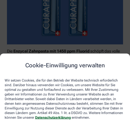
Die
Enzycal Zahnpasta mit 1450 ppm Fluorid
schöpft das volle
Potential deines Speichels aus und boostet mit natürlichen
Enzymen deine körpereigenen Abwehrkräfte.
Cookie-Einwilligung verwalten
Raumfüllend, effektiv und schonend:
Curaprox-
Interdentalbürsten „prime“
reinigen den gesamten kritischen
Wir setzen Cookies, die für den Betrieb der Website technisch erforderlich
Zahnzwischenraum effektiv und verletzungsfrei: vom
sind. Darüber hinaus verwenden wir Cookies, um unsere Website für Sie
Zahnfleischrand über die konkaven Nischen bis direkt unter die
optimal zu gestalten und fortlaufend zu verbessern. Mit Ihrer Zustimmung
Kontaktstelle. Selbst kleinste Interdentalräume werden ohne
geben wir Informationen zu Ihrer Verwendung unserer Website auch an
Drittanbieter weiter. Soweit dabei Daten in Ländern verarbeitet werden, in
®
Verletzungsgefahr behandelt – dank Cural
, dem hauchdünnen
denen kein angemessenes Datenschutzniveau besteht, stimmen Sie mit Ihrer
und extrastarken Chirurgendraht, mit dem eine einzige
Einwilligung zur Nutzung dieser Dienste auch der Verarbeitung Ihrer Daten in
Reinigungsbewegung ausreicht: einmal rein und raus. Fertig.
diesen Ländern gem. Artikel 49 Abs. 1 lit. a DSGVO zu. Weitere Informationen
können Sie unserer
Datenschutzerklärung
entnehmen.
Das House of Mouth bündelt dieses Wissen – und macht
konsequente Mundpflege für jeden zugänglich.