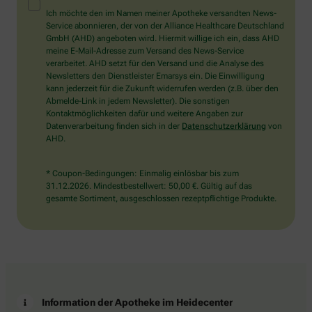
Mensch?
Ich möchte den im Namen meiner Apotheke versandten News-
Dann
Service abonnieren, der von der Alliance Healthcare Deutschland
wählen
GmbH (AHD) angeboten wird. Hiermit willige ich ein, dass AHD
Sie
meine E-Mail-Adresse zum Versand des News-Service
bitte
verarbeitet. AHD setzt für den Versand und die Analyse des
das
Newsletters den Dienstleister Emarsys ein. Die Einwilligung
Flugzeug.
kann jederzeit für die Zukunft widerrufen werden (z.B. über den
Abmelde-Link in jedem Newsletter). Die sonstigen
Kontaktmöglichkeiten dafür und weitere Angaben zur
Datenverarbeitung finden sich in der
Datenschutzerklärung
von
AHD.
* Coupon-Bedingungen: Einmalig einlösbar bis zum
31.12.2026. Mindestbestellwert: 50,00 €. Gültig auf das
gesamte Sortiment, ausgeschlossen rezeptpflichtige Produkte.
Information der Apotheke im Heidecenter