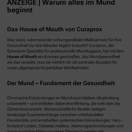
ANZEIGE | Warum alles im Mund
beginnt
Das House of Mouth von Curaprox
Was wäre, wenn eine der wirkungsvollsten Maßnahmen für Ihre
Gesundheit nur drei Minuten täglich braucht? Curaprox, der
Schweizer Spezialist für professionelle Mundhygiene, hat mit dem
House of Mouth
ein Konzept geschaffen, das Mundgesundheit
als das versteht, was sie wirklich ist: ein zentraler Baustein für
unser allgemeines körperliches Wohlbefinden.
Der Mund – Fundament der Gesundheit
Chronische Entzündungen im Mundraum bleiben oft jahrelang
unbemerkt – und entfalten dabei eine Wirkung, die weit über die
Zähne hinausreicht. Wissenschaftliche Studien belegen
eindeutige Zusammenhänge zwischen unbehandelter
Parodontitis und ernsthaften systemischen Erkrankungen: Herz-
Kreislauf-Leiden, Diabetes mellitus, Atemwegserkrankungen und
sogar kognitive Abbauprozesse (Demenz) werden mit