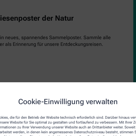
Riesenposter der Natur
 ein neues, spannendes Sammelposter. Sammle alle
er als Erinnerung für unsere Entdeckungsreisen.
Cookie-Einwilligung verwalten
upe
den Inspektor! Einfach kostenlos runterladen, ausdrucken und 
kies, die für den Betrieb der Website technisch erforderlich sind. Darüber hinaus v
nsere Website für Sie optimal zu gestalten und fortlaufend zu verbessern. Mit Ihrer
inde und schau genau hin. Jede Ausgabe bringt einen neuen Insp
ormationen zu Ihrer Verwendung unserer Website auch an Drittanbieter weiter. Soweit
rarbeitet werden, in denen kein angemessenes Datenschutzniveau besteht, stimmen Si