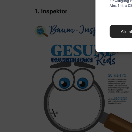
Einwilligung z
Abs. 1 lit. a
1. Inspektor
Alle a