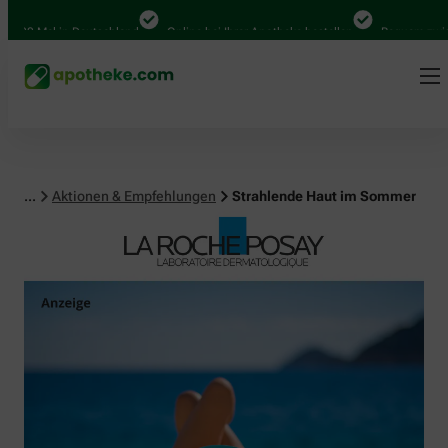
Mal in Deutschland
Online bei Ihrer Apotheke bestellen
Bequem zwischen A
...
Aktionen & Empfehlungen
Strahlende Haut im Sommer