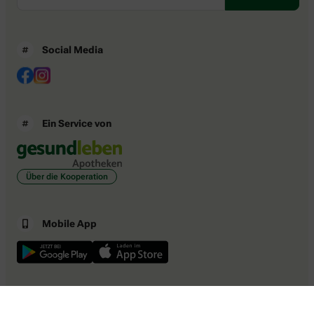
Social Media
Ein Service von
Über die Kooperation
Mobile App