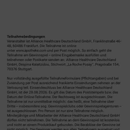
Teilnahmebedingungen
Veranstalter ist Alliance Healthcare Deutschland GmbH, Franklinstraße 46-
48, 60486 Frankfurt. Die Teilnahme ist online
unter www.apotheke.com und per Post möglich. So einfach geht die
Teilnahme am Gewinnspiel – online Eingabemaske ausfüllen und
teilnehmen oder Postkarte senden an: Alliance Healthcare Deutschland
GmbH, Despina Kalaitzidou, Stichwort „La Roche Posay“, Pragstraße 154,
70376 Stuttgart.
Nur vollständig ausgefüllte Teilnahmeformulare (Pflichtangaben) und bei
Zusendung per Post ausreichend frankierte Einsendungen nehmen an der
Verlosung teil. Einsendeschluss bei Alliance Healthcare Deutschland
GmbH, ist der 28.08.2026. Es gilt das Datum des Poststempels bzw. das
Datum der Online-Teilnahme. Der Rechtsweg ist ausgeschlossen. Die
Teilnahme ist nur unmittelbar möglich; das heißt, eine Teilnahme über
Dritte – insbesondere sog. Gewinnspielclubs oder Gewinnspielagenturen –
ist ausgeschlossen. Pro Person ist nur eine Teilnahme möglich.
Minderjährige und Mitarbeiter der Alliance Healthcare Deutschland GmbH
dürfen nicht teilnehmen. Die Teilnahme an dem Gewinnspiel ist kostenlos
und nicht an einem Produktkauf gebunden. Die Barablöse der Gewinne ist
nicht möglich. Die Gewinner werden aus allen Teilnehmern ausgelost und