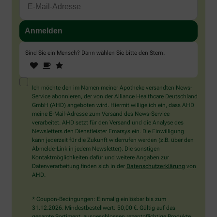
Sind Sie ein Mensch? Dann wählen Sie bitte
den Stern
.
1
2
3
Sind
Sie
ein
Mensch?
Ich möchte den im Namen meiner Apotheke versandten News-
Dann
Service abonnieren, der von der Alliance Healthcare Deutschland
wählen
GmbH (AHD) angeboten wird. Hiermit willige ich ein, dass AHD
Sie
meine E-Mail-Adresse zum Versand des News-Service
bitte
verarbeitet. AHD setzt für den Versand und die Analyse des
den
Newsletters den Dienstleister Emarsys ein. Die Einwilligung
Stern.
kann jederzeit für die Zukunft widerrufen werden (z.B. über den
Abmelde-Link in jedem Newsletter). Die sonstigen
Kontaktmöglichkeiten dafür und weitere Angaben zur
Datenverarbeitung finden sich in der
Datenschutzerklärung
von
AHD.
* Coupon-Bedingungen: Einmalig einlösbar bis zum
31.12.2026. Mindestbestellwert: 50,00 €. Gültig auf das
gesamte Sortiment, ausgeschlossen rezeptpflichtige Produkte.