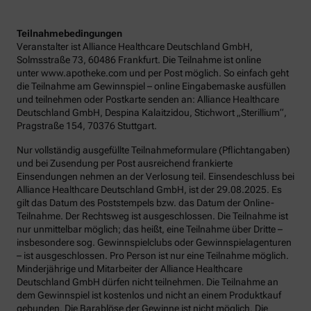
Teilnahmebedingungen
Veranstalter ist Alliance Healthcare Deutschland GmbH,
Solmsstraße 73, 60486 Frankfurt. Die Teilnahme ist online
unter www.apotheke.com und per Post möglich. So einfach geht
die Teilnahme am Gewinnspiel – online Eingabemaske ausfüllen
und teilnehmen oder Postkarte senden an: Alliance Healthcare
Deutschland GmbH, Despina Kalaitzidou, Stichwort „Sterillium“,
Pragstraße 154, 70376 Stuttgart.
Nur vollständig ausgefüllte Teilnahmeformulare (Pflichtangaben)
und bei Zusendung per Post ausreichend frankierte
Einsendungen nehmen an der Verlosung teil. Einsendeschluss bei
Alliance Healthcare Deutschland GmbH, ist der 29.08.2025. Es
gilt das Datum des Poststempels bzw. das Datum der Online-
Teilnahme. Der Rechtsweg ist ausgeschlossen. Die Teilnahme ist
nur unmittelbar möglich; das heißt, eine Teilnahme über Dritte –
insbesondere sog. Gewinnspielclubs oder Gewinnspielagenturen
– ist ausgeschlossen. Pro Person ist nur eine Teilnahme möglich.
Minderjährige und Mitarbeiter der Alliance Healthcare
Deutschland GmbH dürfen nicht teilnehmen. Die Teilnahme an
dem Gewinnspiel ist kostenlos und nicht an einem Produktkauf
gebunden. Die Barablöse der Gewinne ist nicht möglich. Die