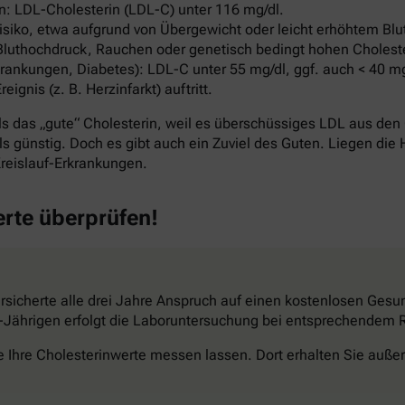
: LDL-Cholesterin (LDL-C) unter 116 mg/dl.
ko, etwa aufgrund von Übergewicht oder leicht erhöhtem Blut
Bluthochdruck, Rauchen oder genetisch bedingt hohen Cholest
ankungen, Diabetes): LDL-C unter 55 mg/dl, ggf. auch < 40 mg
nis (z. B. Herzinfarkt) auftritt.
s das „gute“ Cholesterin, weil es überschüssiges LDL aus den 
s günstig. Doch es gibt auch ein Zuviel des Guten. Liegen die 
reislauf-Erkrankungen.
erte überprüfen!
sicherte alle drei Jahre Anspruch auf einen kostenlosen Gesun
34-Jährigen erfolgt die Laboruntersuchung bei entsprechendem Ri
e Ihre Cholesterinwerte messen lassen. Dort erhalten Sie außer