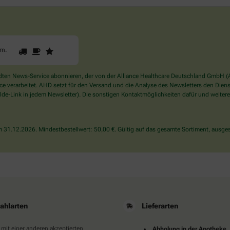
1
2
3
Sind
rn
.
Sie
ein
Mensch?
en News-Service abonnieren, der von der Alliance Healthcare Deutschland GmbH (AH
Dann
verarbeitet. AHD setzt für den Versand und die Analyse des Newsletters den Dienstle
wählen
de-Link in jedem Newsletter). Die sonstigen Kontaktmöglichkeiten dafür und weitere
Sie
bitte
den
31.12.2026. Mindestbestellwert: 50,00 €. Gültig auf das gesamte Sortiment, ausges
Stern.
ahlarten
Lieferarten
 mit einer anderen akzeptierten
Abholung in der Apotheke