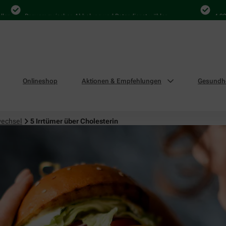
Bequem zwischen Abholung und Botendienst wählen
4.000 Ma
Onlineshop
Aktionen & Empfehlungen
Gesundhe
wechsel
5 Irrtümer über Cholesterin