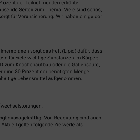
8 Prozent der Teilnehmenden erhöhte
t Tausende Seiten zum Thema. Viele sind seriös,
rgt für Verunsicherung. Wir haben einige der
ellmembranen sorgt das Fett (Lipid) dafür, dass
ein für viele wichtige Substanzen im Körper:
n D zum Knochenaufbau oder die Gallensäure,
rper rund 80 Prozent der benötigten Menge
erinhaltige Lebensmittel aufgenommen.
offwechselstörungen.
edingt aussagekräftig. Von Bedeutung sind auch
 Aktuell gelten folgende Zielwerte als