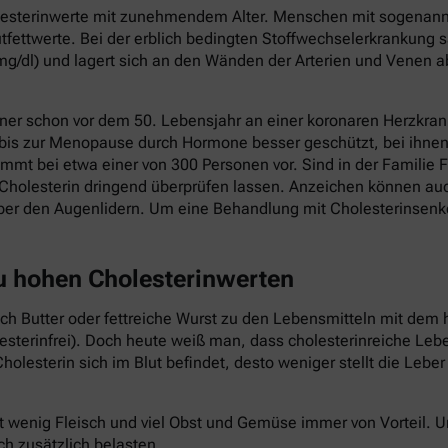
holesterinwerte mit zunehmendem Alter. Menschen mit sogenannt
fettwerte. Bei der erblich bedingten Stoffwechselerkrankung s
mg/dl) und lagert sich an den Wänden der Arterien und Venen a
ner schon vor dem 50. Lebensjahr an einer koronaren Herzkrank
 bis zur Menopause durch Hormone besser geschützt, bei ihnen 
mmt bei etwa einer von 300 Personen vor. Sind in der Familie F
Cholesterin dringend überprüfen lassen. Anzeichen können au
ber den Augenlidern. Um eine Behandlung mit Cholesterinsenk
zu hohen Cholesterinwerten
auch Butter oder fettreiche Wurst zu den Lebensmitteln mit dem 
lesterinfrei). Doch heute weiß man, dass cholesterinreiche Le
holesterin sich im Blut befindet, desto weniger stellt die Lebe
t wenig Fleisch und viel Obst und Gemüse immer von Vorteil.
ch zusätzlich belasten.