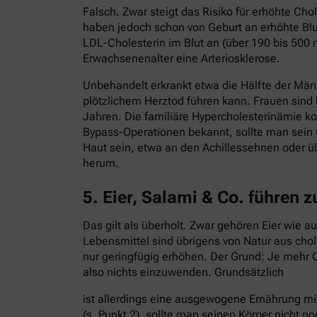
Falsch. Zwar steigt das Risiko für erhöhte C
haben jedoch schon von Geburt an erhöhte Blut
LDL-Cholesterin im Blut an (über 190 bis 500 
Erwachsenenalter eine Arteriosklerose.
Unbehandelt erkrankt etwa die Hälfte der Män
plötzlichem Herztod führen kann. Frauen sind
Jahren. Die familiäre Hypercholesterinämie ko
Bypass-Operationen bekannt, sollte man sein 
Haut sein, etwa an den Achillessehnen oder ü
herum.
5. Eier, Salami & Co. führen 
Das gilt als überholt. Zwar gehören Eier wie 
Lebensmittel sind übrigens von Natur aus cho
nur geringfügig erhöhen. Der Grund: Je mehr C
also nichts einzuwenden. Grundsätzlich
ist allerdings eine ausgewogene Ernährung mi
(s. Punkt 2), sollte man seinen Körper nicht no