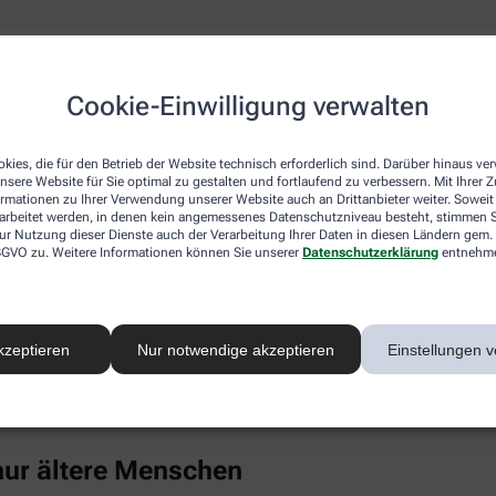
keine erhöhten Cholesterinwerte
Cookie-Einwilligung verwalten
ich ist, wähnt sich oft in Sicherheit, weil hohe Cholesterinwe
 die Blutfettwerte in die Höhe treiben. Dazu gehören auch Erk
el, chronischer Stress, Alkoholkonsum und Medikamente wie K
kies, die für den Betrieb der Website technisch erforderlich sind. Darüber hinaus v
nsere Website für Sie optimal zu gestalten und fortlaufend zu verbessern. Mit Ihrer
ormationen zu Ihrer Verwendung unserer Website auch an Drittanbieter weiter. Soweit
rarbeitet werden, in denen kein angemessenes Datenschutzniveau besteht, stimmen Si
nti-Baby-Pille untersucht und bei jungen Frauen (14 bis 19 Jahr
ur Nutzung dieser Dienste auch der Verarbeitung Ihrer Daten in diesen Ländern gem. 
uch Punkt 4). Als großer Risikofaktor hat sich in den vergange
 DSGVO zu. Weitere Informationen können Sie unserer
Datenschutzerklärung
entnehm
ebenfalls Cholesterin im Blut.
Eiweiß kann sich in der Gefäßwand ablagern, chronische Entz
rte unter anderem mit einem deutlich gesteigerten Risiko für H
kzeptieren
Nur notwendige akzeptieren
Einstellungen v
-Konzentration im Blut ist überwiegend genetisch bestimmt, ble
inem gesunden Lebensstil merklich senken (wenngleich Risiko
einmal im Leben bestimmen zu lassen.
 nur ältere Menschen