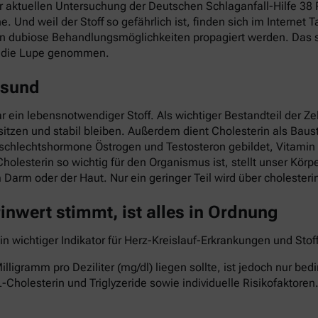
ner aktuellen Untersuchung der Deutschen Schlaganfall-Hilfe 3
he. Und weil der Stoff so gefährlich ist, finden sich im Interne
nn dubiose Behandlungsmöglichkeiten propagiert werden. Das so
r die Lupe genommen.
esund
ar ein lebensnotwendiger Stoff. Als wichtiger Bestandteil der Z
itzen und stabil bleiben. Außerdem dient Cholesterin als Baust
eschlechtshormone Östrogen und Testosteron gebildet, Vitami
Cholesterin so wichtig für den Organismus ist, stellt unser Kö
im Darm oder der Haut. Nur ein geringer Teil wird über cholest
nwert stimmt, ist alles in Ordnung
ein wichtiger Indikator für Herz-Kreislauf-Erkrankungen und St
lligramm pro Deziliter (mg/dl) liegen sollte, ist jedoch nur b
-Cholesterin und Triglyzeride sowie individuelle Risikofaktoren.