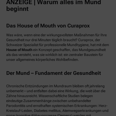
ANZEIGE | Warum alles im Mund
beginnt
Das House of Mouth von Curaprox
Was wäre, wenn eine der wirkungsvollsten Maßnahmen für Ihre
Gesundheit nur drei Minuten täglich braucht? Curaprox, der
Schweizer Spezialist für professionelle Mundhygiene, hat mit dem
House of Mouth
ein Konzept geschaffen, das Mundgesundheit
als das versteht, was sie wirklich ist: ein zentraler Baustein für
unser allgemeines körperliches Wohlbefinden.
Der Mund – Fundament der Gesundheit
Chronische Entzündungen im Mundraum bleiben oft jahrelang
unbemerkt – und entfalten dabei eine Wirkung, die weit über die
Zähne hinausreicht. Wissenschaftliche Studien belegen
eindeutige Zusammenhänge zwischen unbehandelter
Parodontitis und ernsthaften systemischen Erkrankungen: Herz-
Kreislauf-Leiden, Diabetes mellitus, Atemwegserkrankungen und
sogar kognitive Abbauprozesse (Demenz) werden mit