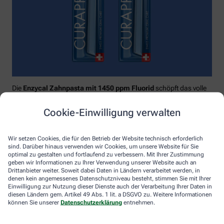
Die
Enzycal Zahnpasta mit 1450 ppm Fluorid
schöpft das volle
Potential deines Speichels aus und boostet mit natürlichen
Enzymen deine körpereigenen Abwehrkräfte.
Cookie-Einwilligung verwalten
Raumfüllend, effektiv und schonend:
Curaprox-
Interdentalbürsten „prime“
reinigen den gesamten kritischen
Wir setzen Cookies, die für den Betrieb der Website technisch erforderlich
Zahnzwischenraum effektiv und verletzungsfrei: vom
sind. Darüber hinaus verwenden wir Cookies, um unsere Website für Sie
Zahnfleischrand über die konkaven Nischen bis direkt unter die
optimal zu gestalten und fortlaufend zu verbessern. Mit Ihrer Zustimmung
Kontaktstelle. Selbst kleinste Interdentalräume werden ohne
geben wir Informationen zu Ihrer Verwendung unserer Website auch an
Drittanbieter weiter. Soweit dabei Daten in Ländern verarbeitet werden, in
®
Verletzungsgefahr behandelt – dank Cural
, dem hauchdünnen
denen kein angemessenes Datenschutzniveau besteht, stimmen Sie mit Ihrer
und extrastarken Chirurgendraht, mit dem eine einzige
Einwilligung zur Nutzung dieser Dienste auch der Verarbeitung Ihrer Daten in
Reinigungsbewegung ausreicht: einmal rein und raus. Fertig.
diesen Ländern gem. Artikel 49 Abs. 1 lit. a DSGVO zu. Weitere Informationen
können Sie unserer
Datenschutzerklärung
entnehmen.
Das House of Mouth bündelt dieses Wissen – und macht
konsequente Mundpflege für jeden zugänglich.