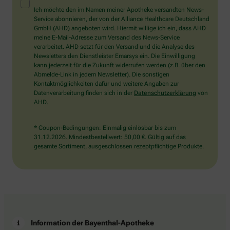
Mensch?
Ich möchte den im Namen meiner Apotheke versandten News-
Dann
Service abonnieren, der von der Alliance Healthcare Deutschland
wählen
GmbH (AHD) angeboten wird. Hiermit willige ich ein, dass AHD
Sie
meine E-Mail-Adresse zum Versand des News-Service
bitte
verarbeitet. AHD setzt für den Versand und die Analyse des
den
Newsletters den Dienstleister Emarsys ein. Die Einwilligung
LKW.
kann jederzeit für die Zukunft widerrufen werden (z.B. über den
Abmelde-Link in jedem Newsletter). Die sonstigen
Kontaktmöglichkeiten dafür und weitere Angaben zur
Datenverarbeitung finden sich in der
Datenschutzerklärung
von
AHD.
* Coupon-Bedingungen: Einmalig einlösbar bis zum
31.12.2026. Mindestbestellwert: 50,00 €. Gültig auf das
gesamte Sortiment, ausgeschlossen rezeptpflichtige Produkte.
Information der Bayenthal-Apotheke