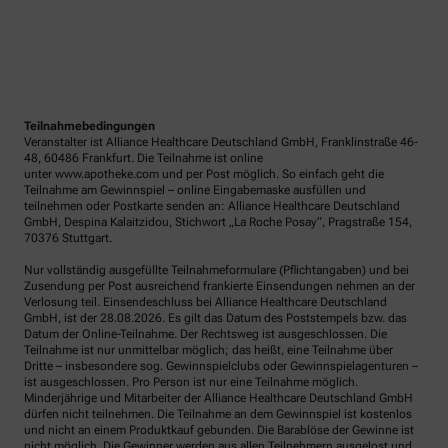
Teilnahmebedingungen
Veranstalter ist Alliance Healthcare Deutschland GmbH, Franklinstraße 46-
48, 60486 Frankfurt. Die Teilnahme ist online
unter www.apotheke.com und per Post möglich. So einfach geht die
Teilnahme am Gewinnspiel – online Eingabemaske ausfüllen und
teilnehmen oder Postkarte senden an: Alliance Healthcare Deutschland
GmbH, Despina Kalaitzidou, Stichwort „La Roche Posay“, Pragstraße 154,
70376 Stuttgart.
Nur vollständig ausgefüllte Teilnahmeformulare (Pflichtangaben) und bei
Zusendung per Post ausreichend frankierte Einsendungen nehmen an der
Verlosung teil. Einsendeschluss bei Alliance Healthcare Deutschland
GmbH, ist der 28.08.2026. Es gilt das Datum des Poststempels bzw. das
Datum der Online-Teilnahme. Der Rechtsweg ist ausgeschlossen. Die
Teilnahme ist nur unmittelbar möglich; das heißt, eine Teilnahme über
Dritte – insbesondere sog. Gewinnspielclubs oder Gewinnspielagenturen –
ist ausgeschlossen. Pro Person ist nur eine Teilnahme möglich.
Minderjährige und Mitarbeiter der Alliance Healthcare Deutschland GmbH
dürfen nicht teilnehmen. Die Teilnahme an dem Gewinnspiel ist kostenlos
und nicht an einem Produktkauf gebunden. Die Barablöse der Gewinne ist
nicht möglich. Die Gewinner werden aus allen Teilnehmern ausgelost und