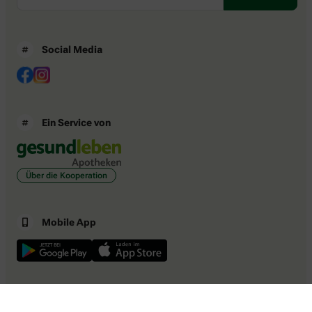
Social Media
Ein Service von
Über die Kooperation
Mobile App