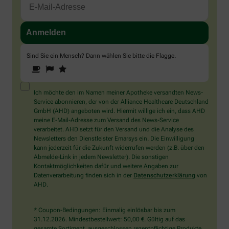
Sind Sie ein Mensch? Dann wählen Sie bitte
die Flagge
.
1
2
3
Sind
Sie
ein
Mensch?
Ich möchte den im Namen meiner Apotheke versandten News-
Dann
Service abonnieren, der von der Alliance Healthcare Deutschland
wählen
GmbH (AHD) angeboten wird. Hiermit willige ich ein, dass AHD
Sie
meine E-Mail-Adresse zum Versand des News-Service
bitte
verarbeitet. AHD setzt für den Versand und die Analyse des
die
Newsletters den Dienstleister Emarsys ein. Die Einwilligung
Flagge.
kann jederzeit für die Zukunft widerrufen werden (z.B. über den
Abmelde-Link in jedem Newsletter). Die sonstigen
Kontaktmöglichkeiten dafür und weitere Angaben zur
Datenverarbeitung finden sich in der
Datenschutzerklärung
von
AHD.
* Coupon-Bedingungen: Einmalig einlösbar bis zum
31.12.2026. Mindestbestellwert: 50,00 €. Gültig auf das
gesamte Sortiment, ausgeschlossen rezeptpflichtige Produkte.