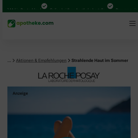
al in Deutschland
Online bei Ihrer Apotheke bestellen
Bequem zwischen Ab
...
Aktionen & Empfehlungen
Strahlende Haut im Sommer