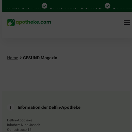
4.000 Mal in Deutschland
Online bei Ihrer Apotheke bestellen
Bequem zwis
Home
GESUND Magazin
Information der Delfin-Apotheke
Delfin-Apotheke
Inhaber: Nina Jansch
Curiestrasse 15