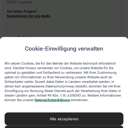
59557 Lippstadt
Sie haben Fragen?
Kontaktieren Sie uns direkt.
Zahlarten
Cookie-Einwilligung verwalten
Bar oder mit einer anderen akzeptierten Zahlungsart Ihrer Apotheke vor Ort.
Wir setzen Cookies, die für den Betrieb der Website technisch erforderlich
sind. Darüber hinaus verwenden wir Cookies, um unsere Website für Sie
Lieferarten
optimal zu gestalten und fortlaufend zu verbessern. Mit Ihrer Zustimmung
geben wir Informationen zu Ihrer Verwendung unserer Website auch an
Drittanbieter weiter. Soweit dabei Daten in Ländern verarbeitet werden, in
Abholung in der Apotheke
denen kein angemessenes Datenschutzniveau besteht, stimmen Sie mit Ihrer
Botendienstlieferung
Einwilligung zur Nutzung dieser Dienste auch der Verarbeitung Ihrer Daten in
diesen Ländern gem. Artikel 49 Abs. 1 lit. a DSGVO zu. Weitere Informationen
können Sie unserer
Datenschutzerklärung
entnehmen.
apotheke.com Informationen
Alle akzeptieren
Newsletter