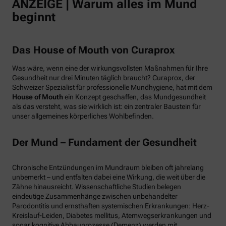
ANZEIGE | Warum alles im Mund
beginnt
Das House of Mouth von Curaprox
Was wäre, wenn eine der wirkungsvollsten Maßnahmen für Ihre
Gesundheit nur drei Minuten täglich braucht? Curaprox, der
Schweizer Spezialist für professionelle Mundhygiene, hat mit dem
House of Mouth
ein Konzept geschaffen, das Mundgesundheit
als das versteht, was sie wirklich ist: ein zentraler Baustein für
unser allgemeines körperliches Wohlbefinden.
Der Mund – Fundament der Gesundheit
Chronische Entzündungen im Mundraum bleiben oft jahrelang
unbemerkt – und entfalten dabei eine Wirkung, die weit über die
Zähne hinausreicht. Wissenschaftliche Studien belegen
eindeutige Zusammenhänge zwischen unbehandelter
Parodontitis und ernsthaften systemischen Erkrankungen: Herz-
Kreislauf-Leiden, Diabetes mellitus, Atemwegserkrankungen und
sogar kognitive Abbauprozesse (Demenz) werden mit