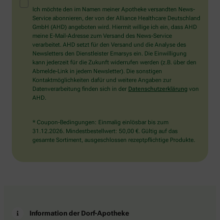
Mensch?
Ich möchte den im Namen meiner Apotheke versandten News-
Dann
Service abonnieren, der von der Alliance Healthcare Deutschland
wählen
GmbH (AHD) angeboten wird. Hiermit willige ich ein, dass AHD
Sie
meine E-Mail-Adresse zum Versand des News-Service
bitte
verarbeitet. AHD setzt für den Versand und die Analyse des
das
Newsletters den Dienstleister Emarsys ein. Die Einwilligung
Herz.
kann jederzeit für die Zukunft widerrufen werden (z.B. über den
Abmelde-Link in jedem Newsletter). Die sonstigen
Kontaktmöglichkeiten dafür und weitere Angaben zur
Datenverarbeitung finden sich in der
Datenschutzerklärung
von
AHD.
* Coupon-Bedingungen: Einmalig einlösbar bis zum
31.12.2026. Mindestbestellwert: 50,00 €. Gültig auf das
gesamte Sortiment, ausgeschlossen rezeptpflichtige Produkte.
Information der Dorf-Apotheke