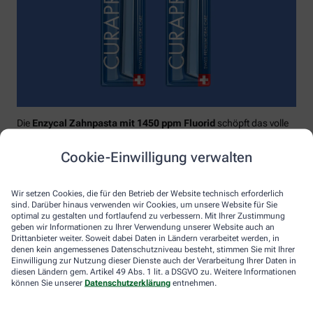
Die
Enzycal Zahnpasta mit 1450 ppm Fluorid
schöpft das volle
Potential deines Speichels aus und boostet mit natürlichen
Enzymen deine körpereigenen Abwehrkräfte.
Cookie-Einwilligung verwalten
Raumfüllend, effektiv und schonend:
Curaprox-
Interdentalbürsten „prime“
reinigen den gesamten kritischen
Wir setzen Cookies, die für den Betrieb der Website technisch erforderlich
Zahnzwischenraum effektiv und verletzungsfrei: vom
sind. Darüber hinaus verwenden wir Cookies, um unsere Website für Sie
Zahnfleischrand über die konkaven Nischen bis direkt unter die
optimal zu gestalten und fortlaufend zu verbessern. Mit Ihrer Zustimmung
Kontaktstelle. Selbst kleinste Interdentalräume werden ohne
geben wir Informationen zu Ihrer Verwendung unserer Website auch an
Drittanbieter weiter. Soweit dabei Daten in Ländern verarbeitet werden, in
®
Verletzungsgefahr behandelt – dank Cural
, dem hauchdünnen
denen kein angemessenes Datenschutzniveau besteht, stimmen Sie mit Ihrer
und extrastarken Chirurgendraht, mit dem eine einzige
Einwilligung zur Nutzung dieser Dienste auch der Verarbeitung Ihrer Daten in
Reinigungsbewegung ausreicht: einmal rein und raus. Fertig.
diesen Ländern gem. Artikel 49 Abs. 1 lit. a DSGVO zu. Weitere Informationen
können Sie unserer
Datenschutzerklärung
entnehmen.
Das House of Mouth bündelt dieses Wissen – und macht
konsequente Mundpflege für jeden zugänglich.