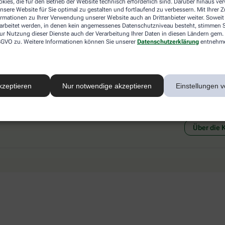
kies, die für den Betrieb der Website technisch erforderlich sind. Darüber hinaus v
 mit einer anderen akzeptierten
Abholung in der Apotheke
nsere Website für Sie optimal zu gestalten und fortlaufend zu verbessern. Mit Ihrer
art Ihrer Apotheke vor Ort.
Botendienstlieferung
ormationen zu Ihrer Verwendung unserer Website auch an Drittanbieter weiter. Soweit
rarbeitet werden, in denen kein angemessenes Datenschutzniveau besteht, stimmen Si
ur Nutzung dieser Dienste auch der Verarbeitung Ihrer Daten in diesen Ländern gem. 
 DSGVO zu. Weitere Informationen können Sie unserer
Datenschutzerklärung
entnehm
kzeptieren
Nur notwendige akzeptieren
Einstellungen v
Social Media
Ein Se
Über die 