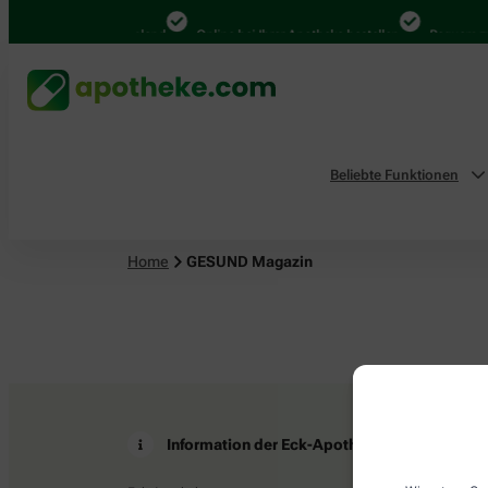
4.000 Mal in Deutschland
Online bei Ihrer Apotheke bestellen
Bequem zwi
Beliebte Funktionen
Home
GESUND Magazin
Information der Eck-Apotheke
Z