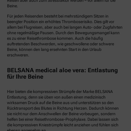
Reisen aber auch zum Stressfaktor werden – vor allem für die
Beine.
Für jeden Reisenden besteht bei mehrstündigem Sitzen in
beengter Position ein erhöhtes Thromboserisiko. Dies gilt vor
allem bei Flugreisen, aber auch bei langen Auto- oder Zugfahrten
ohne regelmäßige Pausen. Durch den Bewegungsmangel kann
es zu einer Reisethrombose kommen. Auch die häufig
auftretenden Beschwerden, wie geschwollene oder schwere
Beine, können den lang ersehnten Start in den Urlaub
erschweren.
BELSANA medical aloe vera: Entlastung
für Ihre Beine
Hier bieten die kompressiven Strümpfe der Marke BELSANA
Entlastung, denn sie üben von außen einen medizinisch
wirksamen Druck auf die Beine aus und unterstützen so den
Rücktransport des Blutes in Richtung Herzen. Dadurch können
sie nicht nur dem Anschwellen der Beine vorbeugen, sondern
helfen bei einer Reisethrombose-Prophylaxe. Dabei lassen sich
die kompressiven Kniestrümpfe leicht anziehen und fühlen sich
ebenso angenehm an.