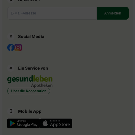
Social Media
Ein Service von
Über die Kooperation
Mobile App