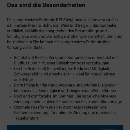
Das sind die Besonderheiten
Die kompressiven Strümpfe BELSANA medical aloe vera sind in
den Farben Marine, Schwarz, Weiß und Beige in der Apotheke
erhältlich. Mithilfe der entsprechenden Beinumfänge und
Schuhgröße wird dort die richtige Größe für Sie ermittelt. Denn nur
bei optimalem Sitz können die kompressiven Strümpfe ihre
Wirkung voll entfalten.
Schützt auf Reisen: Wirksame Kompression unterstützt den
Blutfluss und hilft, einer Reisethrombose vorzubeugen
Leichte Beine statt Schwellungen: Reduziert Müdigkeit,
Schweregefühl und Anschwellen – ideal für lange Fahrten
oder Flüge
Extra Pflege für die Haut: Aloe vera und Vitamin E spenden
kontinuierlich Feuchtigkeit und steigern das Wohlbefinden
Cool und komfortabel im Sommer: Die natürliche Aloe vera
wirkt angenehm kühlend – perfekt bei Hitze oder Klimaanlage
Optimale Passform aus der Apotheke: Professionelle
Größenbestimmung für optimale Wirkung und maximalen
Tragekomfort