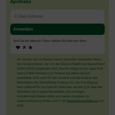
Apotheke
Sind Sie ein Mensch? Dann wählen Sie bitte
den Stern
.
1
2
3
Sind
Sie
ein
Mensch?
Ich möchte den im Namen meiner Apotheke versandten News-
Dann
Service abonnieren, der von der Alliance Healthcare Deutschland
wählen
GmbH (AHD) angeboten wird. Hiermit willige ich ein, dass AHD
Sie
meine E-Mail-Adresse zum Versand des News-Service
bitte
verarbeitet. AHD setzt für den Versand und die Analyse des
den
Newsletters den Dienstleister Emarsys ein. Die Einwilligung
Stern.
kann jederzeit für die Zukunft widerrufen werden (z.B. über den
Abmelde-Link in jedem Newsletter). Die sonstigen
Kontaktmöglichkeiten dafür und weitere Angaben zur
Datenverarbeitung finden sich in der
Datenschutzerklärung
von
AHD.