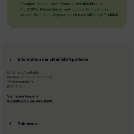
* Coupon-Bedingungen: Einmalig einlösbar bis zum
31.12.2026. Mindestbestellwert: 50,00 €. Gültig auf das
gesamte Sortiment, ausgeschlossen rezeptpflichtige Produkte.
Information der Ehrenfeld Apotheke
Ehrenfeld Apotheke
Inhaber: Albert Klinkhammer
Thebäerstraße 9
50823 Köln
Sie haben Fragen?
Kontaktieren Sie uns direkt.
Zahlarten