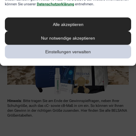
können Sie unserer
Datenschutzerklärung
entnehmen.
Alle akzeptieren
Nur notwendige akzeptieren
Einstellungen verwalten
Hinweis
: Bitte tragen Sie am Ende der Gewinnspielfragen, neben Ihrer
Schuhgröße, auch das cC- sowie cB-Maß in cm ein. So können wir Ihnen
den Gewinn in der richtigen Größe zusenden. Hier finden Sie alle BELSANA
Größentabellen.