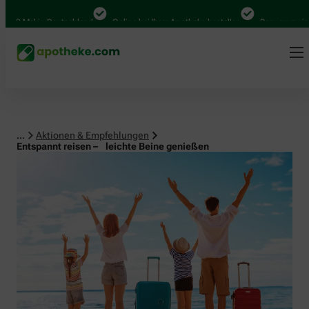
 Mal in Deutschland
Online bei Ihrer Apotheke bestellen
Bequem zwischen 
...
Aktionen & Empfehlungen
Entspannt reisen – leichte Beine genießen