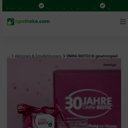
 Mal in Deutschland
Online bei Ihrer Apotheke bestellen
Bequem zwischen 
...
Aktionen & Empfehlungen
OMNi-BiOTiC® gewinnspiel