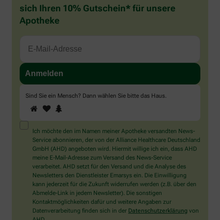
sich Ihren 10% Gutschein* für unsere
Apotheke
Sind Sie ein Mensch? Dann wählen Sie bitte
das Haus
.
1
2
3
Sind
Sie
ein
Mensch?
Ich möchte den im Namen meiner Apotheke versandten News-
Dann
Service abonnieren, der von der Alliance Healthcare Deutschland
wählen
GmbH (AHD) angeboten wird. Hiermit willige ich ein, dass AHD
Sie
meine E-Mail-Adresse zum Versand des News-Service
bitte
verarbeitet. AHD setzt für den Versand und die Analyse des
das
Newsletters den Dienstleister Emarsys ein. Die Einwilligung
Haus.
kann jederzeit für die Zukunft widerrufen werden (z.B. über den
Abmelde-Link in jedem Newsletter). Die sonstigen
Kontaktmöglichkeiten dafür und weitere Angaben zur
Datenverarbeitung finden sich in der
Datenschutzerklärung
von
AHD.