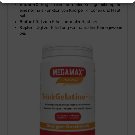
Vitamin C
: trägt zu einer normalen Kollagenbildung für
eine normale Funktion von Knorpel, Knochen und Haut
bei.
Biotin
: trägt zum Erhalt normaler Haut bei.
Kupfer
: trägt zur Erhaltung von normalem Bindegewebe
bei.