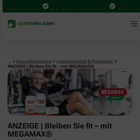
Lebensqualität & Prävention
Mal in Deutschland
Online bei Ihrer Apotheke bestellen
Bequem zwischen A
...
Gesundheitstipps
Lebensqualität & Prävention
ANZEIGE | Bleiben Sie fit – mit MEGAMAX®
ANZEIGE | Bleiben Sie fit – mit
MEGAMAX®