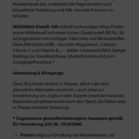
Muskelmasse bei, unterstützt die Regeneration nach
körperlicher Belastung und hilft, normale Knochen zu
erhalten.
MEGAMAX Eiweiß 100
enthält hochwertiges Whey Protein
sowie Milcheiweiß mit einem hohen Caseinanteil (80 %). Es
ist angereichert mit wichtigen Vitaminen und Mineralstoffen.
Diese Mikronährstoffe – darunter Magnesium, Calcium,
Vitamin C und Vitamin B₁₂ – leisten wissenschaftlich belegte
Beiträge zur Eiweißsynthese, Muskelfunktion und zum
Energiestoffwechsel.*
Anwendung & Alltagstipp:
Etwa 30 g Pulver einfach in Wasser, Milch oder eine
pflanzliche Alternative einrühren – auch ideal zur
Anreicherung von Joghurt oder Suppen (neutrale Variante).
Besonders empfehlenswert nach dem Sport, bei Diäten oder
in Phasen erhöhter Belastung.
* Zugelassene gesundheitsbezogene Aussagen gemäß
EU-Verordnung (EG) Nr. 1924/2006:
Protein
trägt zur Erhaltung von Muskelmasse, zur