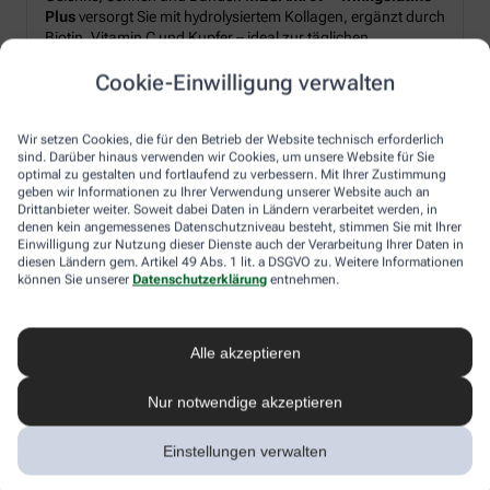
Plus
versorgt Sie mit hydrolysiertem Kollagen, ergänzt durch
Biotin, Vitamin C und Kupfer – ideal zur täglichen
Unterstützung von Strukturproteinen im Körper.*
Cookie-Einwilligung verwalten
Produkt‑Highlights:
Wir setzen Cookies, die für den Betrieb der Website technisch erforderlich
sind. Darüber hinaus verwenden wir Cookies, um unsere Website für Sie
Hydrolysiertes Kollagen plus Biotin, Vitamin C und Kupfer
optimal zu gestalten und fortlaufend zu verbessern. Mit Ihrer Zustimmung
geben wir Informationen zu Ihrer Verwendung unserer Website auch an
Pulverform – leicht löslich, frischer Orangen-Geschmack
Drittanbieter weiter. Soweit dabei Daten in Ländern verarbeitet werden, in
Schnell angerührt: morgens oder nach dem Sport
denen kein angemessenes Datenschutzniveau besteht, stimmen Sie mit Ihrer
Einwilligung zur Nutzung dieser Dienste auch der Verarbeitung Ihrer Daten in
diesen Ländern gem. Artikel 49 Abs. 1 lit. a DSGVO zu. Weitere Informationen
können Sie unserer
Datenschutzerklärung
entnehmen.
Ihr Genussmoment:
Rühren Sie 2× täglich je 10 g Pulver in Wasser ein – für einen
erfrischendes Getränk, unkompliziert und flexibel in den
Alle akzeptieren
Alltag integrierbar.
Nur notwendige akzeptieren
*Zugelassene gesundheitsbezogene Aussagen gemäß
Einstellungen verwalten
EU-Verordnung (EG) Nr. 1924/2006: