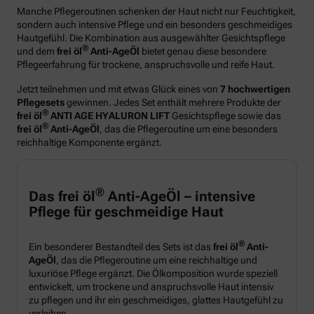
Manche Pflegeroutinen schenken der Haut nicht nur Feuchtigkeit,
sondern auch intensive Pflege und ein besonders geschmeidiges
Hautgefühl. Die Kombination aus ausgewählter Gesichtspflege
®
und dem
frei öl
Anti-AgeÖl
bietet genau diese besondere
Pflegeerfahrung für trockene, anspruchsvolle und reife Haut.
Jetzt teilnehmen und mit etwas Glück eines von
7 hochwertigen
Pflegesets
gewinnen. Jedes Set enthält mehrere Produkte der
®
frei öl
ANTI AGE HYALURON LIFT
Gesichtspflege sowie das
®
frei öl
Anti-AgeÖl
, das die Pflegeroutine um eine besonders
reichhaltige Komponente ergänzt.
®
Das frei öl
Anti-AgeÖl – intensive
Pflege für geschmeidige Haut
®
Ein besonderer Bestandteil des Sets ist das
frei öl
Anti-
AgeÖl
, das die Pflegeroutine um eine reichhaltige und
luxuriöse Pflege ergänzt. Die Ölkomposition wurde speziell
entwickelt, um trockene und anspruchsvolle Haut intensiv
zu pflegen und ihr ein geschmeidiges, glattes Hautgefühl zu
verleihen.