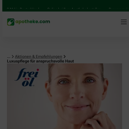
Mal in Deutschland
Online bei Ihrer Apotheke bestellen
Bequem zwischen A
...
Aktionen & Empfehlungen
Luxuspflege für anspruchsvolle Haut