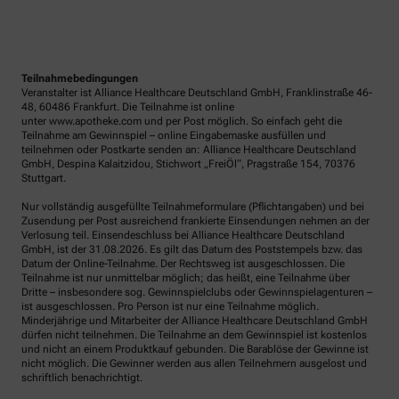
Teilnahmebedingungen
Veranstalter ist Alliance Healthcare Deutschland GmbH, Franklinstraße 46-
48, 60486 Frankfurt. Die Teilnahme ist online
unter www.apotheke.com und per Post möglich. So einfach geht die
Teilnahme am Gewinnspiel – online Eingabemaske ausfüllen und
teilnehmen oder Postkarte senden an: Alliance Healthcare Deutschland
GmbH, Despina Kalaitzidou, Stichwort „FreiÖl“, Pragstraße 154, 70376
Stuttgart.
Nur vollständig ausgefüllte Teilnahmeformulare (Pflichtangaben) und bei
Zusendung per Post ausreichend frankierte Einsendungen nehmen an der
Verlosung teil. Einsendeschluss bei Alliance Healthcare Deutschland
GmbH, ist der 31.08.2026. Es gilt das Datum des Poststempels bzw. das
Datum der Online-Teilnahme. Der Rechtsweg ist ausgeschlossen. Die
Teilnahme ist nur unmittelbar möglich; das heißt, eine Teilnahme über
Dritte – insbesondere sog. Gewinnspielclubs oder Gewinnspielagenturen –
ist ausgeschlossen. Pro Person ist nur eine Teilnahme möglich.
Minderjährige und Mitarbeiter der Alliance Healthcare Deutschland GmbH
dürfen nicht teilnehmen. Die Teilnahme an dem Gewinnspiel ist kostenlos
und nicht an einem Produktkauf gebunden. Die Barablöse der Gewinne ist
nicht möglich. Die Gewinner werden aus allen Teilnehmern ausgelost und
schriftlich benachrichtigt.