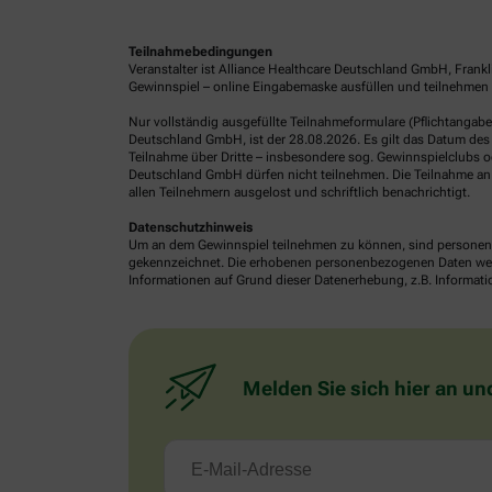
Teilnahmebedingungen
Veranstalter ist Alliance Healthcare Deutschland GmbH, Frank
Gewinnspiel – online Eingabemaske ausfüllen und teilnehmen o
Nur vollständig ausgefüllte Teilnahmeformulare (Pflichtangab
Deutschland GmbH, ist der 28.08.2026. Es gilt das Datum des 
Teilnahme über Dritte – insbesondere sog. Gewinnspielclubs od
Deutschland GmbH dürfen nicht teilnehmen. Die Teilnahme an 
allen Teilnehmern ausgelost und schriftlich benachrichtigt.
Datenschutzhinweis
Um an dem Gewinnspiel teilnehmen zu können, sind personenb
gekennzeichnet. Die erhobenen personenbezogenen Daten werde
Informationen auf Grund dieser Datenerhebung, z.B. Informatio
Melden Sie sich hier an un