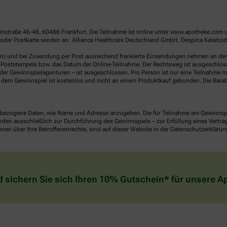
linstraße 46-48, 60486 Frankfurt. Die Teilnahme ist online unter www.apotheke.com 
der Postkarte senden an: Alliance Healthcare Deutschland GmbH, Despina Kalaitzidou
en) und bei Zusendung per Post ausreichend frankierte Einsendungen nehmen an der V
Poststempels bzw. das Datum der Online-Teilnahme. Der Rechtsweg ist ausgeschlossen
er Gewinnspielagenturen – ist ausgeschlossen. Pro Person ist nur eine Teilnahme mö
dem Gewinnspiel ist kostenlos und nicht an einem Produktkauf gebunden. Die Barab
ezogene Daten, wie Name und Adresse anzugeben. Die für Teilnahme am Gewinnspiel 
n ausschließlich zur Durchführung des Gewinnspiels – zur Erfüllung eines Vertrages
nen über Ihre Betroffenenrechte, sind auf dieser Website in der Datenschutzerklärun
d sichern Sie sich Ihren 10% Gutschein* für unsere 