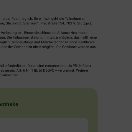
und per Post möglich. So einfach geht die Teilnahme am
, Stichwort „Sterilium“, Pragstraße 154, 70376 Stuttgart.
erlosung teil. Einsendeschluss bei Alliance Healthcare
. Die Teilnahme ist nur unmittelbar möglich; das heißt, eine
glich. Minderjährige und Mitarbeiter der Alliance Healthcare
löse der Gewinne ist nicht möglich. Die Gewinner werden aus
erforderlichen Daten sind entsprechend als Pflichtfelder
 gemäß Art. 6 Nr. 1 lit. b) DSGVO – verwendet. Weitere
g einsehbar.
Apotheke