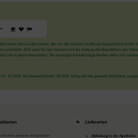
1
2
3
Sind
se
.
Sie
ein
Mensch?
en News-Service abonnieren, der von der Alliance Healthcare Deutschland GmbH (AH
Dann
verarbeitet. AHD setzt für den Versand und die Analyse des Newsletters den Dienstle
wählen
de-Link in jedem Newsletter). Die sonstigen Kontaktmöglichkeiten dafür und weitere
Sie
bitte
die
31.12.2026. Mindestbestellwert: 50,00 €. Gültig auf das gesamte Sortiment, ausges
Tasse.
ahlarten
Lieferarten
 mit einer anderen akzeptierten
Abholung in der Apotheke