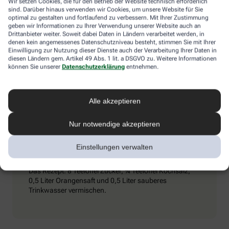
Wir setzen Cookies, die für den Betrieb der Website technisch erforderlich
Umschlägen) und ihn dazu zu bewegen, kaltes Mineralwasser zu
sind. Darüber hinaus verwenden wir Cookies, um unsere Website für Sie
trinken. Achtung: Schmerzmittel sind tabu – sie können den
optimal zu gestalten und fortlaufend zu verbessern. Mit Ihrer Zustimmung
Zustand verschlimmern.
geben wir Informationen zu Ihrer Verwendung unserer Website auch an
Drittanbieter weiter. Soweit dabei Daten in Ländern verarbeitet werden, in
denen kein angemessenes Datenschutzniveau besteht, stimmen Sie mit Ihrer
Einwilligung zur Nutzung dieser Dienste auch der Verarbeitung Ihrer Daten in
diesen Ländern gem. Artikel 49 Abs. 1 lit. a DSGVO zu. Weitere Informationen
Extra-Tipp
können Sie unserer
Datenschutzerklärung
entnehmen.
Wenn man viel trinkt und schwitzt, kann es passieren,
Alle akzeptieren
dass vermehrt Elektrolyte (Mineralstoffe) aus dem
Körper gespült werden. Dieser Verlust kommt auch bei
Durchfall vor. Wichtig ist es dann, seinen
Nur notwendige akzeptieren
Elektrolythaushalt aufzubessern. Eine entsprechende
„Elektrolyt-Lösung“ kann man in Apotheken kaufen,
Einstellungen verwalten
aber auch selbst zubereiten.
Das Rezept: 8 Teelöffel Zucker, ¾ Teelöffel Kochsalz,
0,5 Liter Orangensaft und 0,5 Liter sauberes
Trinkwasser vermischen.