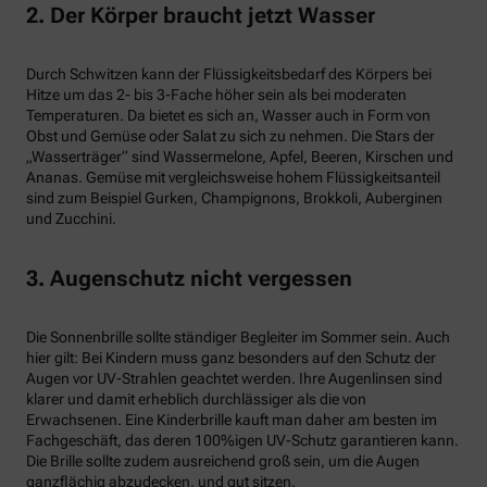
2. Der Körper braucht jetzt Wasser
Durch Schwitzen kann der Flüssigkeitsbedarf des Körpers bei
Hitze um das 2- bis 3-Fache höher sein als bei moderaten
Temperaturen. Da bietet es sich an, Wasser auch in Form von
Obst und Gemüse oder Salat zu sich zu nehmen. Die Stars der
„Wasserträger“ sind Wassermelone, Apfel, Beeren, Kirschen und
Ananas. Gemüse mit vergleichsweise hohem Flüssigkeitsanteil
sind zum Beispiel Gurken, Champignons, Brokkoli, Auberginen
und Zucchini.
3. Augenschutz nicht vergessen
Die Sonnenbrille sollte ständiger Begleiter im Sommer sein. Auch
hier gilt: Bei Kindern muss ganz besonders auf den Schutz der
Augen vor UV-Strahlen geachtet werden. Ihre Augenlinsen sind
klarer und damit erheblich durchlässiger als die von
Erwachsenen. Eine Kinderbrille kauft man daher am besten im
Fachgeschäft, das deren 100%igen UV-Schutz garantieren kann.
Die Brille sollte zudem ausreichend groß sein, um die Augen
ganzflächig abzudecken, und gut sitzen.