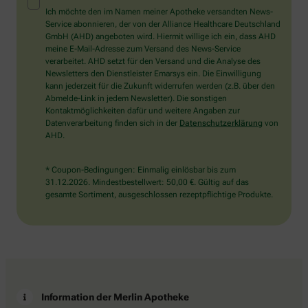
Mensch?
Ich möchte den im Namen meiner Apotheke versandten News-
Dann
Service abonnieren, der von der Alliance Healthcare Deutschland
wählen
GmbH (AHD) angeboten wird. Hiermit willige ich ein, dass AHD
Sie
meine E-Mail-Adresse zum Versand des News-Service
bitte
verarbeitet. AHD setzt für den Versand und die Analyse des
die
Newsletters den Dienstleister Emarsys ein. Die Einwilligung
Tasse.
kann jederzeit für die Zukunft widerrufen werden (z.B. über den
Abmelde-Link in jedem Newsletter). Die sonstigen
Kontaktmöglichkeiten dafür und weitere Angaben zur
Datenverarbeitung finden sich in der
Datenschutzerklärung
von
AHD.
* Coupon-Bedingungen: Einmalig einlösbar bis zum
31.12.2026. Mindestbestellwert: 50,00 €. Gültig auf das
gesamte Sortiment, ausgeschlossen rezeptpflichtige Produkte.
Information der Merlin Apotheke