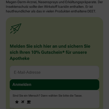
Magen-Darm-Arznei, Nasensprays und Erkältungspräparate. Der
Insektenschutz sollte den Wirkstoff Icaridin enthalten. Er ist
hautfreundlicher als das in vielen Produkten enthaltene DEET.
Melden Sie sich hier an und sichern Sie
sich Ihren 10% Gutschein* für unsere
Apotheke
Sind Sie ein Mensch? Dann wählen Sie bitte
die Tasse
.
1
2
3
Sind
Sie
ein