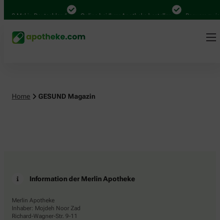
.000 Mal in Deutschland
Online bei Ihrer Apotheke bestellen
Bequem zwisc
Home
GESUND Magazin
Information der Merlin Apotheke
Merlin Apotheke
Inhaber: Mojdeh Noor Zad
Richard-Wagner-Str. 9-11