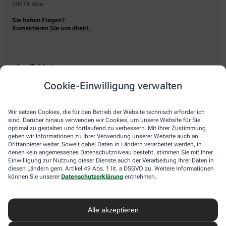
50674 Köln
Sie haben Fragen?
Kontaktieren Sie uns direkt.
Zahlarten
Cookie-Einwilligung verwalten
Bar oder mit einer anderen akzeptierten Zahlungsart Ihrer Apotheke vor Ort.
Wir setzen Cookies, die für den Betrieb der Website technisch erforderlich
sind. Darüber hinaus verwenden wir Cookies, um unsere Website für Sie
Lieferarten
optimal zu gestalten und fortlaufend zu verbessern. Mit Ihrer Zustimmung
geben wir Informationen zu Ihrer Verwendung unserer Website auch an
Drittanbieter weiter. Soweit dabei Daten in Ländern verarbeitet werden, in
Abholung in der Apotheke
denen kein angemessenes Datenschutzniveau besteht, stimmen Sie mit Ihrer
Botendienstlieferung
Einwilligung zur Nutzung dieser Dienste auch der Verarbeitung Ihrer Daten in
diesen Ländern gem. Artikel 49 Abs. 1 lit. a DSGVO zu. Weitere Informationen
können Sie unserer
Datenschutzerklärung
entnehmen.
apotheke.com Informationen
Alle akzeptieren
Newsletter