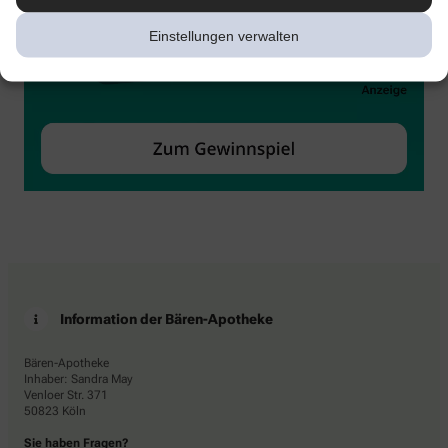
Einstellungen verwalten
Information der Bären-Apotheke
Bären-Apotheke
Inhaber: Sandra May
Venloer Str. 371
50823 Köln
Sie haben Fragen?