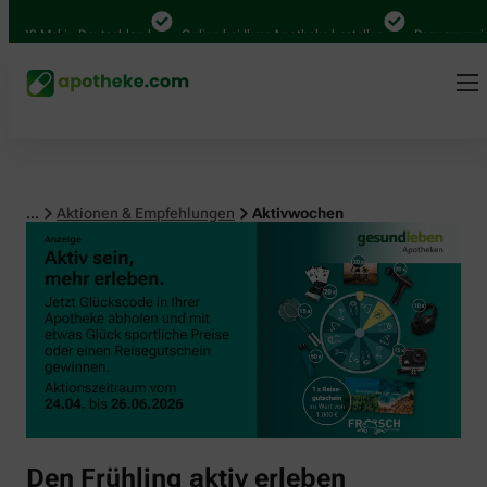
000 Mal in Deutschland
Online bei Ihrer Apotheke bestellen
Bequem zwisch
...
Aktionen & Empfehlungen
Aktivwochen
Den Frühling aktiv erleben