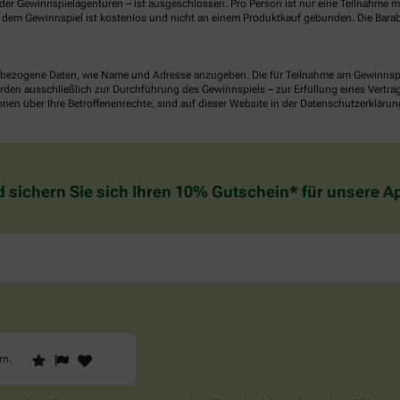
er Gewinnspielagenturen – ist ausgeschlossen. Pro Person ist nur eine Teilnahme mö
dem Gewinnspiel ist kostenlos und nicht an einem Produktkauf gebunden. Die Barab
ezogene Daten, wie Name und Adresse anzugeben. Die für Teilnahme am Gewinnspiel 
n ausschließlich zur Durchführung des Gewinnspiels – zur Erfüllung eines Vertrages
nen über Ihre Betroffenenrechte, sind auf dieser Website in der Datenschutzerklärun
d sichern Sie sich Ihren 10% Gutschein* für unsere 
1
2
3
Sind
rn
.
Sie
ein