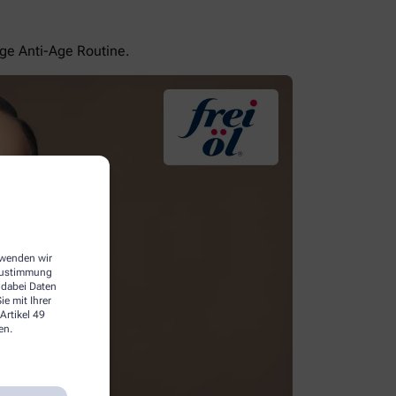
ige Anti-Age Routine.
erwenden wir
 Zustimmung
 dabei Daten
e mit Ihrer
Artikel 49
en.