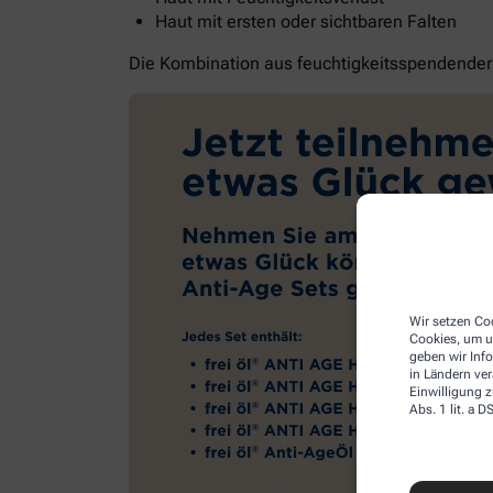
Haut mit ersten oder sichtbaren Falten
Die Kombination aus feuchtigkeitsspendender G
Wir setzen Coo
Cookies, um u
geben wir Inf
in Ländern ve
Einwilligung z
Abs. 1 lit. a