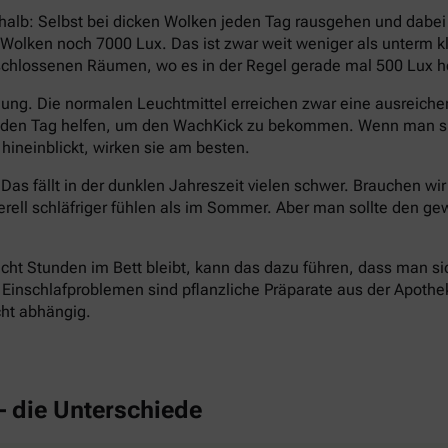
halb: Selbst bei dicken Wolken jeden Tag rausgehen und dabe
en Wolken noch 7000 Lux. Das ist zwar weit weniger als unterm
eschlossenen Räumen, wo es in der Regel gerade mal 500 Lux hel
ng. Die normalen Leuchtmittel erreichen zwar eine ausreichend
n den Tag helfen, um den WachKick zu bekommen. Wenn man si
hineinblickt, wirken sie am besten.
Das fällt in der dunklen Jahreszeit vielen schwer. Brauchen wi
erell schläfriger fühlen als im Sommer. Aber man sollte den
cht Stunden im Bett bleibt, kann das dazu führen, dass man si
inschlafproblemen sind pflanzliche Präparate aus der Apotheke 
cht abhängig.
– die Unterschiede