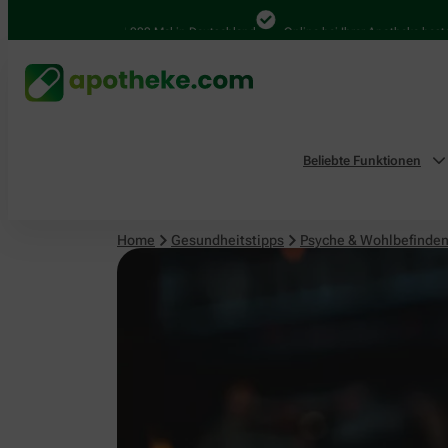
Psyche & Wohlbefinden
4.000 Mal in Deutschland
Online bei Ihrer Apotheke bestellen
Beliebte Funktionen
Home
Gesundheitstipps
Psyche & Wohlbefinde