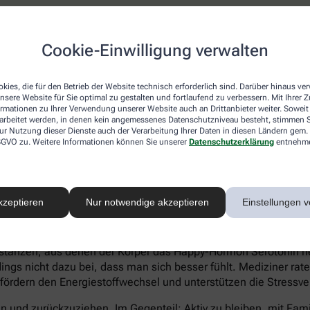
atienten eher Ein- und Durchschlafstörungen anstatt eines hö
Cookie-Einwilligung verwalten
 statt Heißhungerattacken. Ein Anzeichen für eine Depression 
können sich zu kaum etwas aufraffen und sind permanent ersch
Suizidgedanken sind typisch.
kies, die für den Betrieb der Website technisch erforderlich sind. Darüber hinaus v
nsere Website für Sie optimal zu gestalten und fortlaufend zu verbessern. Mit Ihrer
on – auch wenn ein Angehöriger betroffen ist – sollte man sic
ormationen zu Ihrer Verwendung unserer Website auch an Drittanbieter weiter. Soweit
rarbeitet werden, in denen kein angemessenes Datenschutzniveau besteht, stimmen Si
iftung Deutsche Depressionshilfe auf:
ur Nutzung dieser Dienste auch der Verarbeitung Ihrer Daten in diesen Ländern gem. 
 DSGVO zu. Weitere Informationen können Sie unserer
Datenschutzerklärung
entnehm
kzeptieren
Nur notwendige akzeptieren
Einstellungen v
voller Süßkram sind. Schokolade macht tatsächlich glücklich. I
tanzen, aus denen der Körper das Happy-Hormon Serotonin herst
gs nicht dazu bei, dass man sich besser fühlt. Mediziner rate
 fördern den Energiestoffwechsel und unterstützen die Stressve
eln und zurückzuziehen. Im Gegenteil: Aktiv zu bleiben, mit Fa