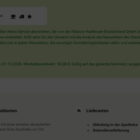
1
2
3
Sind
se
.
Sie
ein
Mensch?
en News-Service abonnieren, der von der Alliance Healthcare Deutschland GmbH (AH
Dann
verarbeitet. AHD setzt für den Versand und die Analyse des Newsletters den Dienstle
wählen
de-Link in jedem Newsletter). Die sonstigen Kontaktmöglichkeiten dafür und weitere
Sie
bitte
die
31.12.2026. Mindestbestellwert: 50,00 €. Gültig auf das gesamte Sortiment, ausges
Tasse.
ahlarten
Lieferarten
 mit einer anderen akzeptierten
Abholung in der Apotheke
art Ihrer Apotheke vor Ort.
Botendienstlieferung