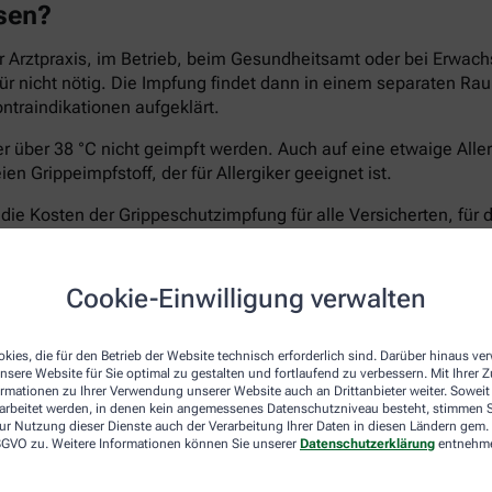
ssen?
 Arztpraxis, im Betrieb, beim Gesundheitsamt oder bei Erwach
afür nicht nötig. Die Impfung findet dann in einem separaten 
ontraindikationen aufgeklärt.
ber über 38 °C nicht geimpft werden. Auch auf eine etwaige All
n Grippeimpfstoff, der für Allergiker geeignet ist.
e Kosten der Grippeschutzimpfung für alle Versicherten, für 
ht treten, die Apotheken rechnen meist direkt mit der Kranken
60 Jahren, für die keine STIKO-Empfehlung vorliegt. Fragen Sie
elungen.
Cookie-Einwilligung verwalten
kies, die für den Betrieb der Website technisch erforderlich sind. Darüber hinaus v
nsere Website für Sie optimal zu gestalten und fortlaufend zu verbessern. Mit Ihrer
-Koch-Institut empfiehlt die Impfung gegen Grippeviren vor al
ormationen zu Ihrer Verwendung unserer Website auch an Drittanbieter weiter. Soweit
rarbeitet werden, in denen kein angemessenes Datenschutzniveau besteht, stimmen Si
ur Nutzung dieser Dienste auch der Verarbeitung Ihrer Daten in diesen Ländern gem. 
 DSGVO zu. Weitere Informationen können Sie unserer
Datenschutzerklärung
entnehm