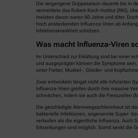
Die vergangene Grippesaison dauerte bis in d
vermeldete das Robert-Koch-Institut (RKI), ü
meisten davon waren 60 Jahre und älter. Doch
hoch ansteckenden Influenza-Viren ab Anfang 
Infektionskrankheit schützen.
Was macht Influenza-Viren s
Im Unterschied zur Erkältung sind bei einer e
und ausgeprägter können die Symptome sein, di
unter Fieber, Muskel-, Glieder- und Kopfschme
Zwar entwickeln längst nicht alle Infizierte
Influenza-Viren greifen durch ihre massive
schwächen, indem sie auch die Fresszellen (M
Die geschädigte Atemwegsschleimhaut ist dann
bakterielle Infektionen, sogenannte Super- bz
verlaufen als die eigentliche Influenza. Au
Erkrankungen sind möglich. Somit senkt die Gr