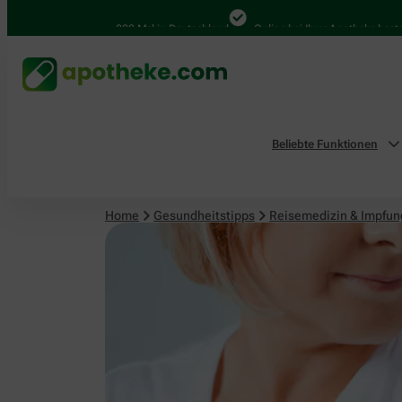
Reisemedizin & Impfungen
4.000 Mal in Deutschland
Online bei Ihrer Apotheke bestellen
Beliebte Funktionen
Home
Gesundheitstipps
Reisemedizin & Impfu