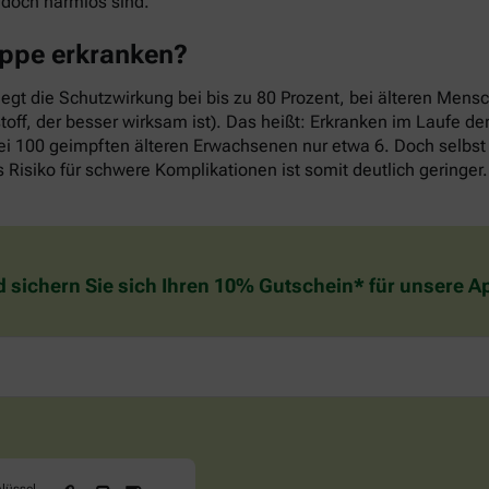
edoch harmlos sind.
rippe erkranken?
iegt die Schutzwirkung bei bis zu 80 Prozent, bei älteren Mens
off, der besser wirksam ist). Das heißt: Erkranken im Laufe d
ei 100 geimpften älteren Erwachsenen nur etwa 6. Doch selbst 
 Risiko für schwere Komplikationen ist somit deutlich geringer.
d sichern Sie sich Ihren 10% Gutschein* für unsere 
Sind