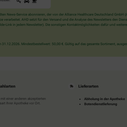
1
2
3
lüssel
.
Sie
ein
Mensch?
en News-Service abonnieren, der von der Alliance Healthcare Deutschland GmbH (AH
Dann
verarbeitet. AHD setzt für den Versand und die Analyse des Newsletters den Dienstle
wählen
de-Link in jedem Newsletter). Die sonstigen Kontaktmöglichkeiten dafür und weitere
Sie
bitte
den
31.12.2026. Mindestbestellwert: 50,00 €. Gültig auf das gesamte Sortiment, ausges
Schlüssel.
ahlarten
Lieferarten
 mit einer anderen akzeptierten
Abholung in der Apotheke
art Ihrer Apotheke vor Ort.
Botendienstlieferung