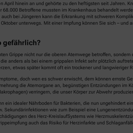
en April hinein an und gehörte zu den heftigsten seit Jahren.
ber 68.000 Betroffene mussten im Krankenhaus behandelt werden
 auch bei Jüngeren kann die Erkrankung mit schweren Komplika
Oktober unterwegs. Mit einer Impfung können Sie sich – und an
o gefährlich?
chten Grippe nicht nur die oberen Atemwege betroffen, sondern
e anders als bei einem grippalen Infekt sehr plötzlich auftre
rzen, etwas später kommt oft ein trockener und langwieriger R
n Symptome, doch wen es schwer erwischt, dem können ernste Ge
 Vermehrung die Atemorgane an, begünstigen Entzündungen im
akrophagen) verringern, die unser Körper zur Abwehr produzier
 ein idealer Nährboden für Bakterien, die nun ungehindert ei
w. Sekundärinfektionen wie zum Beispiel eine Lungenentzündung
ch Schädigungen des Herz-KreislaufSystems wie Herzmuskelen
ippeimpfung auch das Risiko für Herzinfarkte und Schlaganfäll