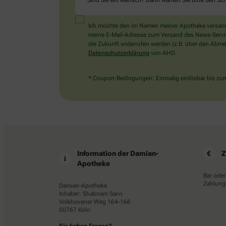
Sind Sie ein Mensch? Dann wählen Sie bitte
den Sch
Ich möchte den im Namen meiner Apotheke versandt
meine E-Mail-Adresse zum Versand des News-Service 
die Zukunft widerrufen werden (z.B. über den Abmel
Datenschutzerklärung
von AHD.
* Coupon-Bedingungen: Einmalig einlösbar bis zum 
Information der Damian-
Z
Apotheke
Bar oder
Zahlungs
Damian-Apotheke
Inhaber: Shabnam Sarvi
Volkhovener Weg 164-166
50767 Köln