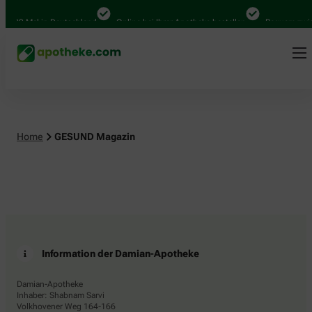
4.000 Mal in Deutschland
Online bei Ihrer Apotheke bestellen
Bequem zwisc
Home
GESUND Magazin
Information der Damian-Apotheke
Damian-Apotheke
Inhaber: Shabnam Sarvi
Volkhovener Weg 164-166