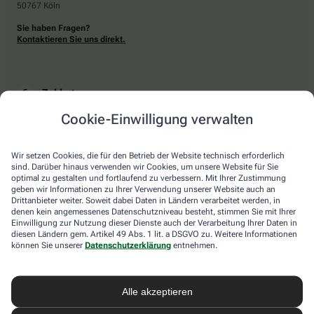
50767 Köln
Sie haben Fragen?
Kontaktieren Sie uns direkt.
Zahlarten
Cookie-Einwilligung verwalten
Bar oder mit einer anderen akzeptierten Zahlungsart Ihrer Apotheke vor Ort.
Wir setzen Cookies, die für den Betrieb der Website technisch erforderlich
sind. Darüber hinaus verwenden wir Cookies, um unsere Website für Sie
Lieferarten
optimal zu gestalten und fortlaufend zu verbessern. Mit Ihrer Zustimmung
geben wir Informationen zu Ihrer Verwendung unserer Website auch an
Drittanbieter weiter. Soweit dabei Daten in Ländern verarbeitet werden, in
Abholung in der Apotheke
denen kein angemessenes Datenschutzniveau besteht, stimmen Sie mit Ihrer
Botendienstlieferung
Einwilligung zur Nutzung dieser Dienste auch der Verarbeitung Ihrer Daten in
diesen Ländern gem. Artikel 49 Abs. 1 lit. a DSGVO zu. Weitere Informationen
können Sie unserer
Datenschutzerklärung
entnehmen.
apotheke.com Informationen
Alle akzeptieren
Newsletter