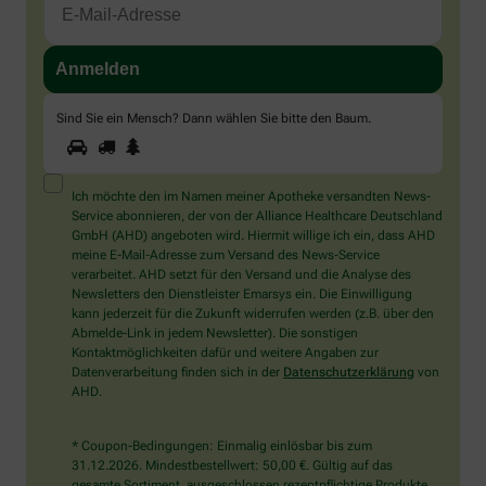
Sind Sie ein Mensch? Dann wählen Sie bitte
den Baum
.
1
2
3
Sind
Sie
ein
Mensch?
Ich möchte den im Namen meiner Apotheke versandten News-
Dann
Service abonnieren, der von der Alliance Healthcare Deutschland
wählen
GmbH (AHD) angeboten wird. Hiermit willige ich ein, dass AHD
Sie
meine E-Mail-Adresse zum Versand des News-Service
bitte
verarbeitet. AHD setzt für den Versand und die Analyse des
den
Newsletters den Dienstleister Emarsys ein. Die Einwilligung
Baum.
kann jederzeit für die Zukunft widerrufen werden (z.B. über den
Abmelde-Link in jedem Newsletter). Die sonstigen
Kontaktmöglichkeiten dafür und weitere Angaben zur
Datenverarbeitung finden sich in der
Datenschutzerklärung
von
AHD.
* Coupon-Bedingungen: Einmalig einlösbar bis zum
31.12.2026. Mindestbestellwert: 50,00 €. Gültig auf das
gesamte Sortiment, ausgeschlossen rezeptpflichtige Produkte.