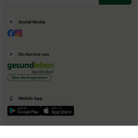
Social Media
Ein Service von
Über die Kooperation
Mobile App