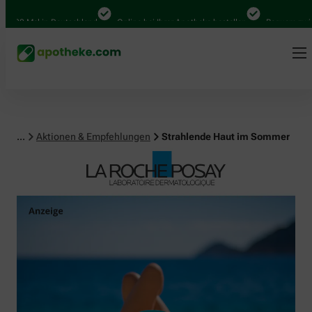
0 Mal in Deutschland
Online bei Ihrer Apotheke bestellen
Bequem zwischen
...
Aktionen & Empfehlungen
Strahlende Haut im Sommer