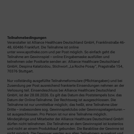
Teilnahmebedingungen
Veranstalter ist Alliance Healthcare Deutschland GmbH, Franklinstraße 46-
48, 60486 Frankfurt. Die Teilnahme ist online
unter www.apotheke.com und per Post möglich. So einfach geht die
Teilnahme am Gewinnspiel – online Eingabemaske ausfüllen und
teilnehmen oder Postkarte senden an: Alliance Healthcare Deutschland
GmbH, Despina Kalaitzidou, Stichwort „La Roche Posay“, Pragstraße 154,
70376 Stuttgart.
Nur vollständig ausgefüllte Teilnahmeformulare (Pflichtangaben) und bei
Zusendung per Post ausreichend frankierte Einsendungen nehmen an der
Verlosung teil. Einsendeschluss bei Alliance Healthcare Deutschland
GmbH, ist der 28.08.2026. Es gilt das Datum des Poststempels bzw. das
Datum der Online-Teilnahme. Der Rechtsweg ist ausgeschlossen. Die
Teilnahme ist nur unmittelbar möglich; das heißt, eine Teilnahme über
Dritte – insbesondere sog. Gewinnspielclubs oder Gewinnspielagenturen –
ist ausgeschlossen. Pro Person ist nur eine Teilnahme möglich.
Minderjährige und Mitarbeiter der Alliance Healthcare Deutschland GmbH
dürfen nicht teilnehmen. Die Teilnahme an dem Gewinnspiel ist kostenlos
und nicht an einem Produktkauf gebunden. Die Barablöse der Gewinne ist
nicht möglich. Die Gewinner werden aus allen Teilnehmern ausgelost und