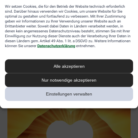
Wir setzen Cookies, die für den Betrieb der Website technisch erforderlich
sind. Darüber hinaus verwenden wir Cookies, um unsere Website für Sie
optimal zu gestalten und fortlaufend zu verbessern. Mit Ihrer Zustimmung
geben wir Informationen zu Ihrer Verwendung unserer Website auch an
Vitamin D – Möglichkeiten in der Prävention und
Drittanbieter weiter. Soweit dabei Daten in Ländern verarbeitet werden, in
Therapieergänzung
denen kein angemessenes Datenschutzniveau besteht, stimmen Sie mit Ihrer
Einwilligung zur Nutzung dieser Dienste auch der Verarbeitung Ihrer Daten in
Gesundheitswirkung verstehen und Vitamin-D-Mangel aktiv
diesen Ländern gem. Artikel 49 Abs. 1 lit. a DSGVO zu. Weitere Informationen
können Sie unserer
Datenschutzerklärung
entnehmen.
vorbeugen
Referentin:
Uta Simonsen
Termin:
03.11.2025
Alle akzeptieren
Jetzt anmelden
Nur notwendige akzeptieren
Einstellungen verwalten