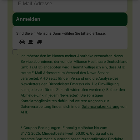
Sind Sie ein Mensch? Dann wählen Sie bitte
die Tasse
.
1
2
3
Sind
Sie
ein
Mensch?
Ich möchte den im Namen meiner Apotheke versandten News-
Dann
Service abonnieren, der von der Alliance Healthcare Deutschland
wählen
GmbH (AHD) angeboten wird. Hiermit willige ich ein, dass AHD
Sie
meine E-Mail-Adresse zum Versand des News-Service
bitte
verarbeitet. AHD setzt für den Versand und die Analyse des
die
Newsletters den Dienstleister Emarsys ein. Die Einwilligung
Tasse.
kann jederzeit für die Zukunft widerrufen werden (z.B. über den
Abmelde-Link in jedem Newsletter). Die sonstigen
Kontaktmöglichkeiten dafür und weitere Angaben zur
Datenverarbeitung finden sich in der
Datenschutzerklärung
von
AHD.
* Coupon-Bedingungen: Einmalig einlösbar bis zum
31.12.2026. Mindestbestellwert: 50,00 €. Gültig auf das
gesamte Sortiment, ausgeschlossen rezeptpflichtige Produkte.