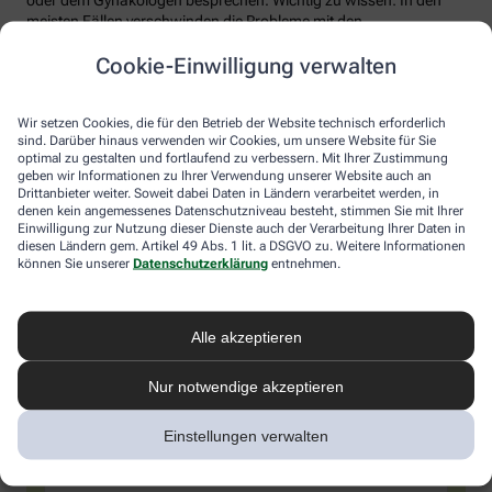
meisten Fällen verschwinden die Probleme mit den
Wechseljahren.
Cookie-Einwilligung verwalten
Voraussetzung für eine erfolgreiche Behandlung ist allerdings
immer, dass die Endometriose auch als solche erkannt wird.
Regelmäßig heftige Regelschmerzen sollten Frauen deshalb ernst
Wir setzen Cookies, die für den Betrieb der Website technisch erforderlich
sind. Darüber hinaus verwenden wir Cookies, um unsere Website für Sie
nehmen und ärztlich abklären lassen. Und sich auf keinen Fall
optimal zu gestalten und fortlaufend zu verbessern. Mit Ihrer Zustimmung
einreden lassen, sie seien normal.
geben wir Informationen zu Ihrer Verwendung unserer Website auch an
Drittanbieter weiter. Soweit dabei Daten in Ländern verarbeitet werden, in
denen kein angemessenes Datenschutzniveau besteht, stimmen Sie mit Ihrer
Einwilligung zur Nutzung dieser Dienste auch der Verarbeitung Ihrer Daten in
diesen Ländern gem. Artikel 49 Abs. 1 lit. a DSGVO zu. Weitere Informationen
können Sie unserer
Datenschutzerklärung
entnehmen.
Alle akzeptieren
Melden Sie sich hier an und sichern Sie
Nur notwendige akzeptieren
sich Ihren 10% Gutschein* für unsere
Einstellungen verwalten
Apotheke