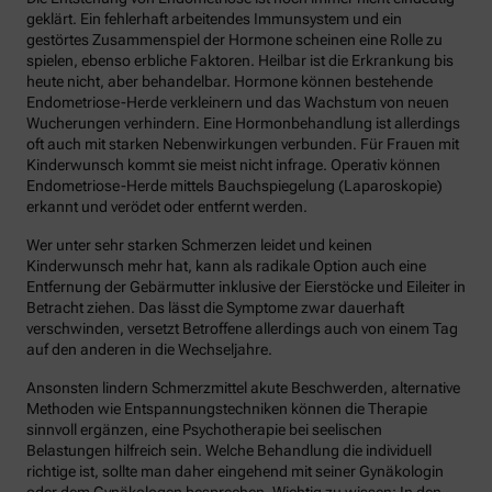
geklärt. Ein fehlerhaft arbeitendes Immunsystem und ein
gestörtes Zusammenspiel der Hormone scheinen eine Rolle zu
spielen, ebenso erbliche Faktoren. Heilbar ist die Erkrankung bis
heute nicht, aber behandelbar. Hormone können bestehende
Endometriose-Herde verkleinern und das Wachstum von neuen
Wucherungen verhindern. Eine Hormonbehandlung ist allerdings
oft auch mit starken Nebenwirkungen verbunden. Für Frauen mit
Kinderwunsch kommt sie meist nicht infrage. Operativ können
Endometriose-Herde mittels Bauchspiegelung (Laparoskopie)
erkannt und verödet oder entfernt werden.
Wer unter sehr starken Schmerzen leidet und keinen
Kinderwunsch mehr hat, kann als radikale Option auch eine
Entfernung der Gebärmutter inklusive der Eierstöcke und Eileiter in
Betracht ziehen. Das lässt die Symptome zwar dauerhaft
verschwinden, versetzt Betroffene allerdings auch von einem Tag
auf den anderen in die Wechseljahre.
Ansonsten lindern Schmerzmittel akute Beschwerden, alternative
Methoden wie Entspannungstechniken können die Therapie
sinnvoll ergänzen, eine Psychotherapie bei seelischen
Belastungen hilfreich sein. Welche Behandlung die individuell
richtige ist, sollte man daher eingehend mit seiner Gynäkologin
oder dem Gynäkologen besprechen. Wichtig zu wissen: In den