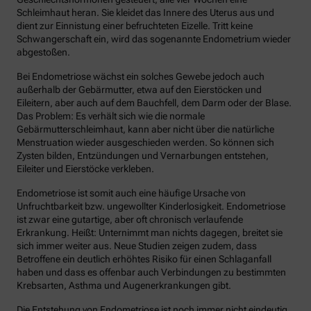
Schleimhaut heran. Sie kleidet das Innere des Uterus aus und
dient zur Einnistung einer befruchteten Eizelle. Tritt keine
Schwangerschaft ein, wird das sogenannte Endometrium wieder
abgestoßen.
Bei Endometriose wächst ein solches Gewebe jedoch auch
außerhalb der Gebärmutter, etwa auf den Eierstöcken und
Eileitern, aber auch auf dem Bauchfell, dem Darm oder der Blase.
Das Problem: Es verhält sich wie die normale
Gebärmutterschleimhaut, kann aber nicht über die natürliche
Menstruation wieder ausgeschieden werden. So können sich
Zysten bilden, Entzündungen und Vernarbungen entstehen,
Eileiter und Eierstöcke verkleben.
Endometriose ist somit auch eine häufige Ursache von
Unfruchtbarkeit bzw. ungewollter Kinderlosigkeit. Endometriose
ist zwar eine gutartige, aber oft chronisch verlaufende
Erkrankung. Heißt: Unternimmt man nichts dagegen, breitet sie
sich immer weiter aus. Neue Studien zeigen zudem, dass
Betroffene ein deutlich erhöhtes Risiko für einen Schlaganfall
haben und dass es offenbar auch Verbindungen zu bestimmten
Krebsarten, Asthma und Augenerkrankungen gibt.
Die Entstehung von Endometriose ist noch immer nicht eindeutig