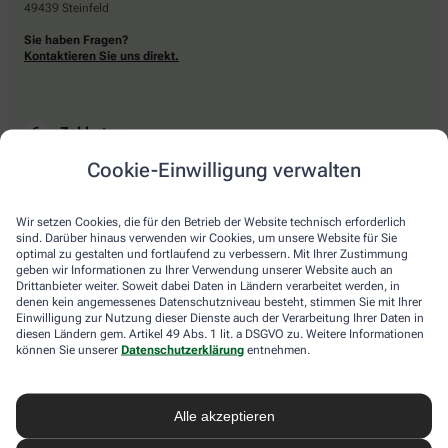
49439 Steinfeld
Sie haben Fragen?
Kontaktieren Sie uns direkt.
Zahlarten
Cookie-Einwilligung verwalten
Bar oder mit einer anderen akzeptierten Zahlungsart Ihrer Apotheke vor Ort.
Wir setzen Cookies, die für den Betrieb der Website technisch erforderlich
sind. Darüber hinaus verwenden wir Cookies, um unsere Website für Sie
Lieferarten
optimal zu gestalten und fortlaufend zu verbessern. Mit Ihrer Zustimmung
geben wir Informationen zu Ihrer Verwendung unserer Website auch an
Drittanbieter weiter. Soweit dabei Daten in Ländern verarbeitet werden, in
Abholung in der Apotheke
denen kein angemessenes Datenschutzniveau besteht, stimmen Sie mit Ihrer
Botendienstlieferung
Einwilligung zur Nutzung dieser Dienste auch der Verarbeitung Ihrer Daten in
diesen Ländern gem. Artikel 49 Abs. 1 lit. a DSGVO zu. Weitere Informationen
können Sie unserer
Datenschutzerklärung
entnehmen.
apotheke.com Informationen
Alle akzeptieren
Newsletter