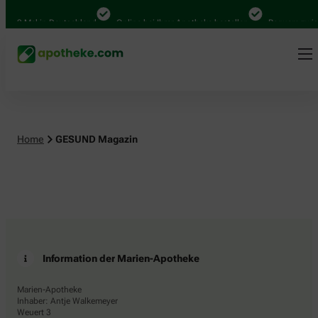
.000 Mal in Deutschland
Online bei Ihrer Apotheke bestellen
Bequem zwisc
Home
GESUND Magazin
Information der Marien-Apotheke
Marien-Apotheke
Inhaber: Antje Walkemeyer
Weuert 3