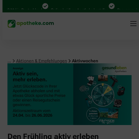
00 Mal in Deutschland
Online bei Ihrer Apotheke bestellen
Bequem zwische
...
Aktionen & Empfehlungen
Aktivwochen
Den Frühling aktiv erleben