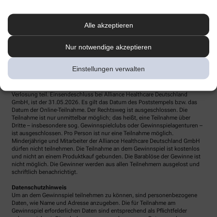
Teilnahmebedingungen
Veranstalter ist Alliance Healthcare Deutschland GmbH, Franklinstraße 46-
Alle akzeptieren
48, 60486 Frankfurt. Die Teilnahme ist online
unter www.apotheke.com und per Post möglich. So einfach geht die
Teilnahme am Gewinnspiel – online Eingabemaske ausfüllen und
Nur notwendige akzeptieren
teilnehmen oder Postkarte senden an: Alliance Healthcare Deutschland
GmbH, Despina Kalaitzidou, Stichwort „Care Plus“, Pragstraße 154, 70376
Stuttgart.
Einstellungen verwalten
Nur vollständig ausgefüllte Teilnahmeformulare (Pflichtangaben) und bei
Zusendung per Post ausreichend frankierte Einsendungen nehmen an der
Verlosung teil. Einsendeschluss bei Alliance Healthcare Deutschland
GmbH, ist der 31.05.2026. Es gilt das Datum des Poststempels bzw. das
Datum der Online-Teilnahme. Der Rechtsweg ist ausgeschlossen. Die
Teilnahme ist nur unmittelbar möglich; das heißt, eine Teilnahme über
Dritte – insbesondere sog. Gewinnspielclubs oder Gewinnspielagenturen –
ist ausgeschlossen. Pro Person ist nur eine Teilnahme möglich.
Minderjährige und Mitarbeiter der Alliance Healthcare Deutschland GmbH
dürfen nicht teilnehmen. Die Teilnahme an dem Gewinnspiel ist kostenlos
und nicht an einem Produktkauf gebunden. Die Barablöse der Gewinne ist
nicht möglich. Die Gewinner werden aus allen Teilnehmern ausgelost und
schriftlich benachrichtigt.
Datenschutzhinweis
Um an dem Gewinnspiel teilnehmen zu können, sind personenbezogene
Daten, wie Name und Adresse anzugeben. Die für Teilnahme am
Gewinnspiel erforderlichen Daten sind entsprechend als Pflichtfelder