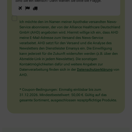
Sind Sie ein Mensch? Dann wählen Sie bitte
die Flagge
.
1
2
3
Sind
Sie
ein
Mensch?
Ich möchte den im Namen meiner Apotheke versandten News-
Dann
Service abonnieren, der von der Alliance Healthcare Deutschland
wählen
GmbH (AHD) angeboten wird. Hiermit willige ich ein, dass AHD
Sie
meine E-Mail-Adresse zum Versand des News-Service
bitte
verarbeitet. AHD setzt für den Versand und die Analyse des
die
Newsletters den Dienstleister Emarsys ein. Die Einwilligung
Flagge.
kann jederzeit für die Zukunft widerrufen werden (z.B. über den
Abmelde-Link in jedem Newsletter). Die sonstigen
Kontaktmöglichkeiten dafür und weitere Angaben zur
Datenverarbeitung finden sich in der
Datenschutzerklärung
von
AHD.
* Coupon-Bedingungen: Einmalig einlösbar bis zum
31.12.2026. Mindestbestellwert: 50,00 €. Gültig auf das
gesamte Sortiment, ausgeschlossen rezeptpflichtige Produkte.