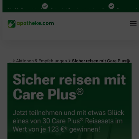
 Mal in Deutschland
Online bei Ihrer Apotheke bestellen
Bequem zwischen A
...
Aktionen & Empfehlungen
Sicher reisen mit Care Plus®