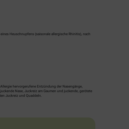
nes Heuschnupfens (saisonale allergische Rhinitis), nach
ne Allergie hervorgerufene Entzündung der Nasengänge,
r juckende Nase, Juckreiz am Gaumen und juckende, gerötete
lten Juckreiz und Quaddeln.