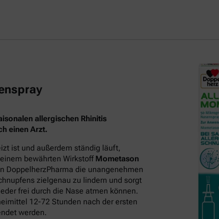
enspray
sonalen allergischen Rhinitis
h einen Arzt.
t ist und außerdem ständig läuft,
 seinem bewährten Wirkstoff
Mometason
on DoppelherzPharma die unangenehmen
hnupfens zielgenau zu lindern und sorgt
eder frei durch die Nase atmen können.
neimittel 12-72 Stunden nach der ersten
endet werden.