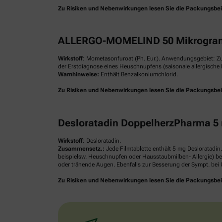
Zu Risiken und Nebenwirkungen lesen Sie die Packungsbeilag
ALLERGO-MOMELIND 50 Mikrogram
Wirkstoff
: Mometasonfuroat (Ph. Eur.). Anwendungsgebiet: Z
der Erstdiagnose eines Heuschnupfens (saisonale allergische R
Warnhinweise:
Enthält Benzalkoniumchlorid.
Zu Risiken und Nebenwirkungen lesen Sie die Packungsbeilag
Desloratadin DoppelherzPharma 5 
Wirkstoff
: Desloratadin.
Zusammensetz.:
Jede Filmtablette enthält 5 mg Desloratadin
beispielsw. Heuschnupfen oder Hausstaubmilben- Allergie) be
oder tränende Augen. Ebenfalls zur Besserung der Sympt. bei U
Zu Risiken und Nebenwirkungen lesen Sie die Packungsbeilag