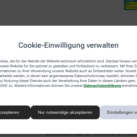
Cookie-Einwilligung verwalten
Desloratadin DoppelherzP
kies, die für den Betrieb der Website technisch erforderlich sind. Darüber hinaus v
nsere Website für Sie optimal zu gestalten und fortlaufend zu verbessern. Mit Ihrer
ormationen zu Ihrer Verwendung unserer Website auch an Drittanbieter weiter. Soweit
Neben den beiden lokal wirkenden Arzneim
rarbeitet werden, in denen kein angemessenes Datenschutzniveau besteht, stimmen Si
ur Nutzung dieser Dienste auch der Verarbeitung Ihrer Daten in diesen Ländern gem. 
Nase für Linderung sorgen, gibt es mit De
 DSGVO zu. Weitere Informationen können Sie unserer
Datenschutzerklärung
entnehm
systemisch – also im ganzen Körper – akt
Botenstoff Histamin, der für allergie-ty
Schwellungen verantwortlich ist. Aus die
Heuschnupfen-Symptome, sondern lindert
kzeptieren
Nur notwendige akzeptieren
Einstellungen v
Hautausschlag (Urtikaria), und Hausstaub
Gut zu wissen:
Desloratadin macht nicht 
Berufsleben oder die Teilnahme am Straße