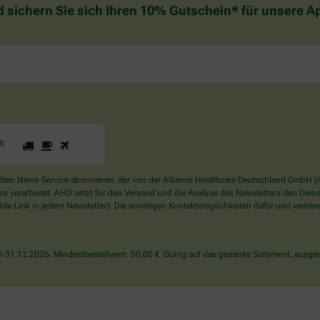
d sichern Sie sich Ihren 10% Gutschein* für unsere 
1
2
3
Sind
W
.
Sie
ein
Mensch?
en News-Service abonnieren, der von der Alliance Healthcare Deutschland GmbH (AH
Dann
verarbeitet. AHD setzt für den Versand und die Analyse des Newsletters den Dienstle
wählen
de-Link in jedem Newsletter). Die sonstigen Kontaktmöglichkeiten dafür und weitere
Sie
bitte
den
31.12.2026. Mindestbestellwert: 50,00 €. Gültig auf das gesamte Sortiment, ausges
LKW.