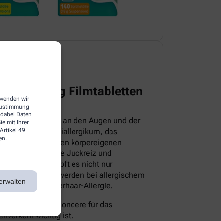
harma 5 mg Filmtabletten
erwenden wir
 Zustimmung
 dabei Daten
itteln, die direkt an den Augen und der
e mit Ihrer
Artikel 49
sloratadin ein Antiallergikum, das
en.
iv ist. Es hemmt den körpereigenen
pische Symptome wie Juckreiz und
sem Grund bekämpft es nicht nur
 auch die Beschwerden bei allergischem
erwalten
milben- sowie Tierhaar-Allergie.
müde, was insbesondere für das
nverkehr wichtig ist.