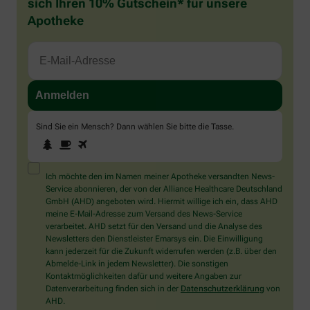
sich Ihren 10% Gutschein* für unsere
Apotheke
Sind Sie ein Mensch? Dann wählen Sie bitte
die Tasse
.
1
2
3
Sind
Sie
ein
Mensch?
Ich möchte den im Namen meiner Apotheke versandten News-
Dann
Service abonnieren, der von der Alliance Healthcare Deutschland
wählen
GmbH (AHD) angeboten wird. Hiermit willige ich ein, dass AHD
Sie
meine E-Mail-Adresse zum Versand des News-Service
bitte
verarbeitet. AHD setzt für den Versand und die Analyse des
die
Newsletters den Dienstleister Emarsys ein. Die Einwilligung
Tasse.
kann jederzeit für die Zukunft widerrufen werden (z.B. über den
Abmelde-Link in jedem Newsletter). Die sonstigen
Kontaktmöglichkeiten dafür und weitere Angaben zur
Datenverarbeitung finden sich in der
Datenschutzerklärung
von
AHD.