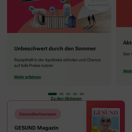
Akt
Unbeschwert durch den Sommer
Den 
Rezeptheft in der Apotheke abholen und Chance
auf tolle Preise nutzen
Mehr
Mehr erfahren
Zu den Aktionen
Gesundheitswissen
GESUND Magazin