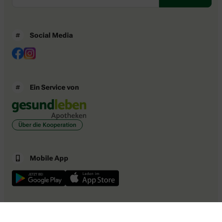
Social Media
Ein Service von
Über die Kooperation
Mobile App