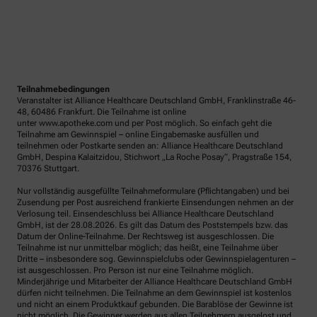
Teilnahmebedingungen
Veranstalter ist Alliance Healthcare Deutschland GmbH, Franklinstraße 46-
48, 60486 Frankfurt. Die Teilnahme ist online
unter www.apotheke.com und per Post möglich. So einfach geht die
Teilnahme am Gewinnspiel – online Eingabemaske ausfüllen und
teilnehmen oder Postkarte senden an: Alliance Healthcare Deutschland
GmbH, Despina Kalaitzidou, Stichwort „La Roche Posay“, Pragstraße 154,
70376 Stuttgart.
Nur vollständig ausgefüllte Teilnahmeformulare (Pflichtangaben) und bei
Zusendung per Post ausreichend frankierte Einsendungen nehmen an der
Verlosung teil. Einsendeschluss bei Alliance Healthcare Deutschland
GmbH, ist der 28.08.2026. Es gilt das Datum des Poststempels bzw. das
Datum der Online-Teilnahme. Der Rechtsweg ist ausgeschlossen. Die
Teilnahme ist nur unmittelbar möglich; das heißt, eine Teilnahme über
Dritte – insbesondere sog. Gewinnspielclubs oder Gewinnspielagenturen –
ist ausgeschlossen. Pro Person ist nur eine Teilnahme möglich.
Minderjährige und Mitarbeiter der Alliance Healthcare Deutschland GmbH
dürfen nicht teilnehmen. Die Teilnahme an dem Gewinnspiel ist kostenlos
und nicht an einem Produktkauf gebunden. Die Barablöse der Gewinne ist
nicht möglich. Die Gewinner werden aus allen Teilnehmern ausgelost und