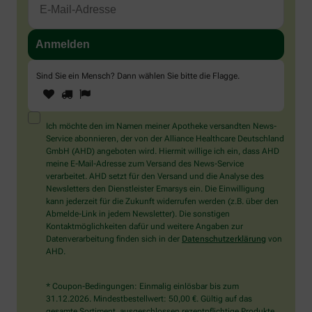
Sind Sie ein Mensch? Dann wählen Sie bitte
die Flagge
.
1
2
3
Sind
Sie
ein
Mensch?
Ich möchte den im Namen meiner Apotheke versandten News-
Dann
Service abonnieren, der von der Alliance Healthcare Deutschland
wählen
GmbH (AHD) angeboten wird. Hiermit willige ich ein, dass AHD
Sie
meine E-Mail-Adresse zum Versand des News-Service
bitte
verarbeitet. AHD setzt für den Versand und die Analyse des
die
Newsletters den Dienstleister Emarsys ein. Die Einwilligung
Flagge.
kann jederzeit für die Zukunft widerrufen werden (z.B. über den
Abmelde-Link in jedem Newsletter). Die sonstigen
Kontaktmöglichkeiten dafür und weitere Angaben zur
Datenverarbeitung finden sich in der
Datenschutzerklärung
von
AHD.
* Coupon-Bedingungen: Einmalig einlösbar bis zum
31.12.2026. Mindestbestellwert: 50,00 €. Gültig auf das
gesamte Sortiment, ausgeschlossen rezeptpflichtige Produkte.