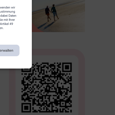
erwenden wir
 Zustimmung
 dabei Daten
e mit Ihrer
Artikel 49
en.
erwalten