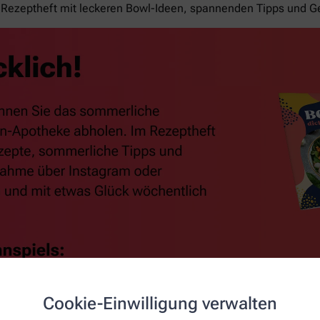
Rezeptheft mit leckeren Bowl-Ideen, spannenden Tipps und G
Cookie-Einwilligung verwalten