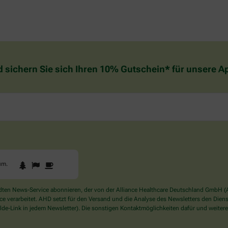
d sichern Sie sich Ihren 10% Gutschein* für unsere 
1
2
3
Sind
um
.
Sie
ein
Mensch?
en News-Service abonnieren, der von der Alliance Healthcare Deutschland GmbH (AH
Dann
verarbeitet. AHD setzt für den Versand und die Analyse des Newsletters den Dienstle
wählen
de-Link in jedem Newsletter). Die sonstigen Kontaktmöglichkeiten dafür und weitere
Sie
bitte