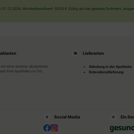
den
31.12.2026. Mindestbestellwert: 50,00 €. Gültig auf das gesamte Sortiment, ausges
Baum.
ahlarten
Lieferarten
 mit einer anderen akzeptierten
Abholung in der Apotheke
art Ihrer Apotheke vor Ort.
Botendienstlieferung
Social Media
Ein Se