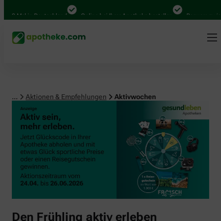
00 Mal in Deutschland
Online bei Ihrer Apotheke bestellen
Bequem zwische
...
Aktionen & Empfehlungen
Aktivwochen
Den Frühling aktiv erleben