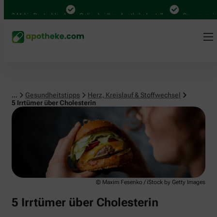
Herz, Kreislauf & Stoffwechsel
 Mal in Deutschland
Online bei Ihrer Apotheke bestellen
Bequem zwischen 
...
Gesundheitstipps
Herz, Kreislauf & Stoffwechsel
5 Irrtümer über Cholesterin
© Maxim Fesenko / iStock by Getty Images
5 Irrtümer über Cholesterin