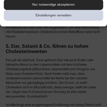
Nur notwendige akzeptieren
Hypercholesterinämie kommt bei etwa einer von 300 Personen
vor. Sind in der Familie Fälle von frühen Herzinfarkten, Stents oder
Bypass-Operationen bekannt, sollte man sein Cholesterin
Einstellungen verwalten
dringend überprüfen lassen. Anzeichen können auch gelbliche
Knötchen (Xanthome) unter der Haut sein, etwa an den
Achillessehnen oder über den Augenlidern. Um eine Behandlung
mit Cholesterinsenkern (Statinen) kommen Betroffene meist nicht
herum.
5. Eier, Salami & Co. führen zu hohen
Cholesterinwerten
Das gilt als überholt. Zwar gehören Eier wie auch Butter oder
fettreiche Wurst zu den Lebensmitteln mit dem höchsten
Cholesteringehalt (pflanzliche Lebensmittel sind übrigens von
Natur aus cholesterinfrei). Doch heute weiß man, dass
cholesterinreiche Lebensmittel die Werte bei den meisten
Menschen nur geringfügig erhöhen. Der Grund: Je mehr
Cholesterin sich im Blut befindet, desto weniger stellt die Leber
her. Gegen das Frühstücksei am Sonntag ist also nichts
einzuwenden. Grundsätzlich
ist allerdings eine ausgewogene Ernährung mit wenig Fleisch und