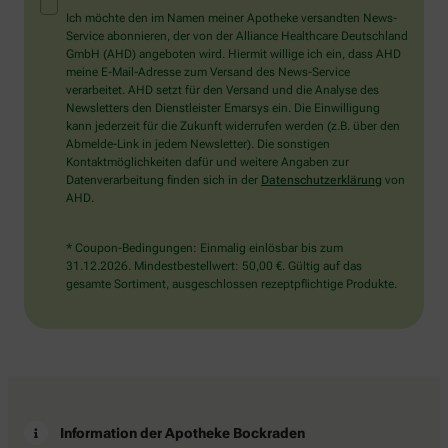
Mensch?
Ich möchte den im Namen meiner Apotheke versandten News-
Dann
Service abonnieren, der von der Alliance Healthcare Deutschland
wählen
GmbH (AHD) angeboten wird. Hiermit willige ich ein, dass AHD
Sie
meine E-Mail-Adresse zum Versand des News-Service
bitte
verarbeitet. AHD setzt für den Versand und die Analyse des
den
Newsletters den Dienstleister Emarsys ein. Die Einwilligung
Schlüssel.
kann jederzeit für die Zukunft widerrufen werden (z.B. über den
Abmelde-Link in jedem Newsletter). Die sonstigen
Kontaktmöglichkeiten dafür und weitere Angaben zur
Datenverarbeitung finden sich in der
Datenschutzerklärung
von
AHD.
* Coupon-Bedingungen: Einmalig einlösbar bis zum
31.12.2026. Mindestbestellwert: 50,00 €. Gültig auf das
gesamte Sortiment, ausgeschlossen rezeptpflichtige Produkte.
Information der Apotheke Bockraden