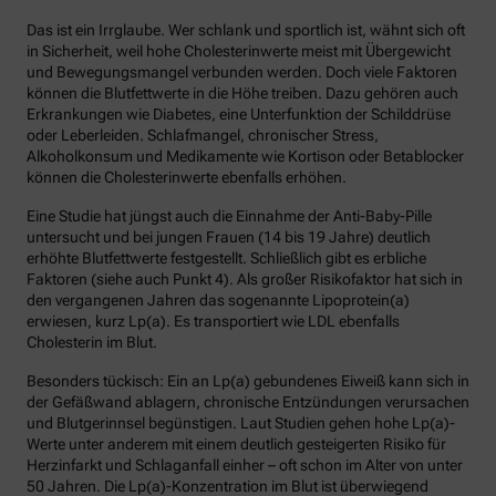
Das ist ein Irrglaube. Wer schlank und sportlich ist, wähnt sich oft
in Sicherheit, weil hohe Cholesterinwerte meist mit Übergewicht
und Bewegungsmangel verbunden werden. Doch viele Faktoren
können die Blutfettwerte in die Höhe treiben. Dazu gehören auch
Erkrankungen wie Diabetes, eine Unterfunktion der Schilddrüse
oder Leberleiden. Schlafmangel, chronischer Stress,
Alkoholkonsum und Medikamente wie Kortison oder Betablocker
können die Cholesterinwerte ebenfalls erhöhen.
Eine Studie hat jüngst auch die Einnahme der Anti-Baby-Pille
untersucht und bei jungen Frauen (14 bis 19 Jahre) deutlich
erhöhte Blutfettwerte festgestellt. Schließlich gibt es erbliche
Faktoren (siehe auch Punkt 4). Als großer Risikofaktor hat sich in
den vergangenen Jahren das sogenannte Lipoprotein(a)
erwiesen, kurz Lp(a). Es transportiert wie LDL ebenfalls
Cholesterin im Blut.
Besonders tückisch: Ein an Lp(a) gebundenes Eiweiß kann sich in
der Gefäßwand ablagern, chronische Entzündungen verursachen
und Blutgerinnsel begünstigen. Laut Studien gehen hohe Lp(a)-
Werte unter anderem mit einem deutlich gesteigerten Risiko für
Herzinfarkt und Schlaganfall einher – oft schon im Alter von unter
50 Jahren. Die Lp(a)-Konzentration im Blut ist überwiegend