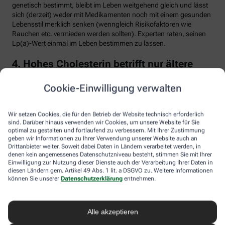
genetisch bestimmt, bleibt im Leben weitgehend gleich und lässt
sich (derzeit) weder mit Medikamenten noch mit einem gesunden
Lebensstil merklich senken (wenngleich Risikofaktoren wie
Rauchen etc. vermieden werden sollten). Experten raten, seinen
Lp(a)-Wert einmal im Leben bestimmen zu lassen.
4. Hohes Cholesterin betrifft nur ältere
Menschen
Cookie-Einwilligung verwalten
Falsch. Zwar steigt das Risiko für erhöhte Cholesterinwerte mit
zunehmendem Alter. Menschen mit sogenannter familiärer
Hypercholesterinämie (FH) haben jedoch schon von Geburt an
Wir setzen Cookies, die für den Betrieb der Website technisch erforderlich
erhöhte Blutfettwerte. Bei der erblich bedingten
sind. Darüber hinaus verwenden wir Cookies, um unsere Website für Sie
optimal zu gestalten und fortlaufend zu verbessern. Mit Ihrer Zustimmung
Stoffwechselerkrankung sammelt sich durch einen Gendefekt
geben wir Informationen zu Ihrer Verwendung unserer Website auch an
sehr viel LDL-Cholesterin im Blut an (über 190 bis 500 mg/dl) und
Drittanbieter weiter. Soweit dabei Daten in Ländern verarbeitet werden, in
lagert sich an den Wänden der Arterien und Venen ab. Betroffene
denen kein angemessenes Datenschutzniveau besteht, stimmen Sie mit Ihrer
entwickeln oft schon im jungen Erwachsenenalter eine
Einwilligung zur Nutzung dieser Dienste auch der Verarbeitung Ihrer Daten in
Arteriosklerose.
diesen Ländern gem. Artikel 49 Abs. 1 lit. a DSGVO zu. Weitere Informationen
können Sie unserer
Datenschutzerklärung
entnehmen.
Unbehandelt erkrankt etwa die Hälfte der Männer schon vor dem
50. Lebensjahr an einer koronaren Herzkrankheit (KHK), die zum
Herzinfarkt oder plötzlichem Herztod führen kann. Frauen sind
Alle akzeptieren
bis zur Menopause durch Hormone besser geschützt, bei ihnen
sind es rund 30 Prozent bis zum Alter von 60 Jahren. Die familiäre