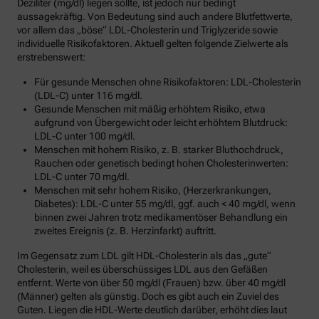
Deziliter (mg/dl) liegen sollte, ist jedoch nur bedingt
aussagekräftig. Von Bedeutung sind auch andere Blutfettwerte,
vor allem das „böse“ LDL-Cholesterin und Triglyzeride sowie
individuelle Risikofaktoren. Aktuell gelten folgende Zielwerte als
erstrebenswert:
Für gesunde Menschen ohne Risikofaktoren: LDL-Cholesterin
(LDL-C) unter 116 mg/dl.
Gesunde Menschen mit mäßig erhöhtem Risiko, etwa
aufgrund von Übergewicht oder leicht erhöhtem Blutdruck:
LDL-C unter 100 mg/dl.
Menschen mit hohem Risiko, z. B. starker Bluthochdruck,
Rauchen oder genetisch bedingt hohen Cholesterinwerten:
LDL-C unter 70 mg/dl.
Menschen mit sehr hohem Risiko, (Herzerkrankungen,
Diabetes): LDL-C unter 55 mg/dl, ggf. auch < 40 mg/dl, wenn
binnen zwei Jahren trotz medikamentöser Behandlung ein
zweites Ereignis (z. B. Herzinfarkt) auftritt.
Im Gegensatz zum LDL gilt HDL-Cholesterin als das „gute“
Cholesterin, weil es überschüssiges LDL aus den Gefäßen
entfernt. Werte von über 50 mg/dl (Frauen) bzw. über 40 mg/dl
(Männer) gelten als günstig. Doch es gibt auch ein Zuviel des
Guten. Liegen die HDL-Werte deutlich darüber, erhöht dies laut