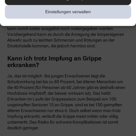
meist binnen weniger Tage wieder abklingen. Mit einer Grippe
haben die Symptome allerdings nichts zu tun. Denn üblicherweise
Einstellungen verwalten
handelt es sich um einen sogenannten Totimpfstoff, der keine
vermehrungsfähigen Erreger enthält – eine Grippeerkrankung
kann somit weder ausgelöst noch weitergegeben werden.
Vorübergehend kann es durch die Anregung der körpereigenen
Abwehr auch zu leichten Schmerzen und Rötungen an der
Einstichstelle kommen, die jedoch harmlos sind.
Kann ich trotz Impfung an Grippe
erkranken?
Ja, das ist möglich. Bei jungen Erwachsenen liegt die
Schutzwirkung bei bis zu 80 Prozent, bei älteren Menschen um
die 40 Prozent (für Personen ab 60 Jahren gibt es deshalb einen
Hochdosis-Impfstoff, der besser wirksam ist). Das heißt:
Erkranken im Laufe der Grippesaison zum Beispiel von 100
ungeimpften Senioren 10 an Grippe, sind es bei 100 geimpften
älteren Erwachsenen nur etwa 6. Doch selbst wenn man trotz
Impfung erkrankt, verläuft die Grippe meist milder oder völlig
unbemerkt. Das Risiko für schwere Komplikationen ist somit
deutlich geringer.