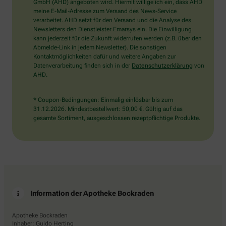
wählen
GmbH (AHD) angeboten wird. Hiermit willige ich ein, dass AHD
Sie
meine E-Mail-Adresse zum Versand des News-Service
bitte
verarbeitet. AHD setzt für den Versand und die Analyse des
den
Newsletters den Dienstleister Emarsys ein. Die Einwilligung
Schlüssel.
kann jederzeit für die Zukunft widerrufen werden (z.B. über den
Abmelde-Link in jedem Newsletter). Die sonstigen
Kontaktmöglichkeiten dafür und weitere Angaben zur
Datenverarbeitung finden sich in der
Datenschutzerklärung
von
AHD.
* Coupon-Bedingungen: Einmalig einlösbar bis zum
31.12.2026. Mindestbestellwert: 50,00 €. Gültig auf das
gesamte Sortiment, ausgeschlossen rezeptpflichtige Produkte.
Information der Apotheke Bockraden
Apotheke Bockraden
Inhaber: Guido Herting