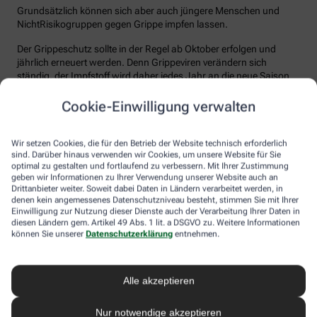
Grundsätzlich können sich aber auch jüngere Menschen und
NichtRisikogruppen gegen Grippe impfen lassen.
Der Grippeschutz sollte in der Regel ab Oktober erfolgen und
jährlich erneuert werden. Denn Grippeviren verändern sich
ständig, der Impfstoff wird daher jedes Jahr an die neue Saison
angepasst. Nach der Impfung dauert es etwa 10 bis 14 Tage, bis
der Körper einen ausreichenden Schutz vor einer Ansteckung
Cookie-Einwilligung verwalten
aufgebaut hat. Auch eine spätere Impfung zu Beginn des Jahres
ist meist noch sinnvoll.
Wir setzen Cookies, die für den Betrieb der Website technisch erforderlich
sind. Darüber hinaus verwenden wir Cookies, um unsere Website für Sie
Wie sicher ist der Impfstoff?
optimal zu gestalten und fortlaufend zu verbessern. Mit Ihrer Zustimmung
geben wir Informationen zu Ihrer Verwendung unserer Website auch an
Jeder Grippeimpfstoff, der in Deutschland verwendet wird, muss
Drittanbieter weiter. Soweit dabei Daten in Ländern verarbeitet werden, in
ein streng reguliertes Zulassungsverfahren durchlaufen. Hierbei
denen kein angemessenes Datenschutzniveau besteht, stimmen Sie mit Ihrer
muss die Qualität, Wirksamkeit und Verträglichkeit in
Einwilligung zur Nutzung dieser Dienste auch der Verarbeitung Ihrer Daten in
diesen Ländern gem. Artikel 49 Abs. 1 lit. a DSGVO zu. Weitere Informationen
wissenschaftlichen Studien nachgewiesen werden. Die Freigabe
können Sie unserer
Datenschutzerklärung
entnehmen.
erfolgt nach weiteren Prüfungen schließlich durch das Paul-
Ehrlich-Institut (PEI), das die Sicherheit des Impfstoffs auch nach
der Freigabe stetig weiter beobachtet.
Alle akzeptieren
Die Grippeimpfung ist in aller Regel gut verträglich. In den ersten
Tagen können leichte Erkältungssymptome wie zum Beispiel
Nur notwendige akzeptieren
Frösteln oder Kopf- und Gliederschmerzen auftreten, die aber