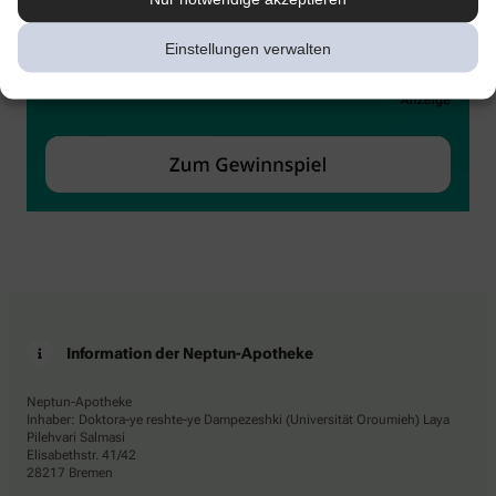
Einstellungen verwalten
Information der Neptun-Apotheke
Neptun-Apotheke
Inhaber: Doktora-ye reshte-ye Dampezeshki (Universität Oroumieh) Laya
Pilehvari Salmasi
Elisabethstr. 41/42
28217 Bremen