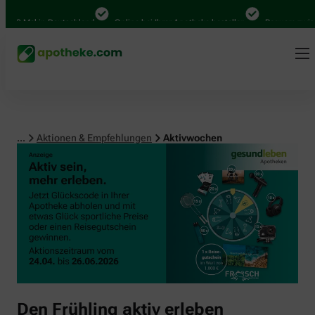
00 Mal in Deutschland
Online bei Ihrer Apotheke bestellen
Bequem zwische
...
Aktionen & Empfehlungen
Aktivwochen
Den Frühling aktiv erleben