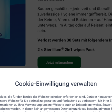
Sauber geschützt – jederzeit und überall!
zuverlässige Hygiene immer griffbereit. D
der Keime, Viren und Bakterien – auf Hä
unterwegs, im Alltag oder auf Reisen: e
sein.
Verlost werden 30 Sets mit folgendem In
®
2 × Sterillium
2in1 wipes Pack
Jetzt mitmachen
Cookie-Einwilligung verwalten
kies, die für den Betrieb der Website technisch erforderlich sind. Darüber hinaus v
nsere Website für Sie optimal zu gestalten und fortlaufend zu verbessern. Mit Ihrer
ormationen zu Ihrer Verwendung unserer Website auch an Drittanbieter weiter. Soweit
rarbeitet werden, in denen kein angemessenes Datenschutzniveau besteht, stimmen Si