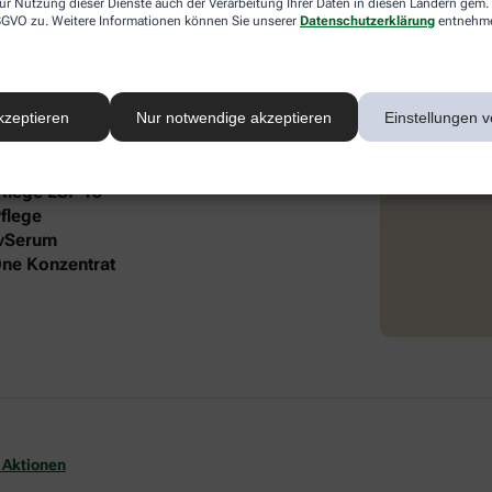
ur Nutzung dieser Dienste auch der Verarbeitung Ihrer Daten in diesen Ländern gem. 
 DSGVO zu. Weitere Informationen können Sie unserer
Datenschutzerklärung
entnehm
 intensive Pflege und Feuchtigkeit. Die
®
 Lift Gesichtspflege und dem frei öl
autgefühl und gepflegte Ausstrahlung.
kzeptieren
Nur notwendige akzeptieren
Einstellungen v
it folgendem Inhalt:
Pflege LSF 15
flege
ivSerum
-One Konzentrat
 Aktionen