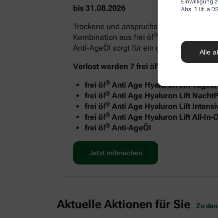
Einwilligung z
bis 31.08.2026
Abs. 1 lit. a
Trockene und anspruchsvolle Haut benötigt
®
Kombination aus frei öl
Anti Age Hyaluron
Anti-AgeÖl sorgt für ein geschmeidiges H
Alle a
®
Verlost werden 7 frei öl
Anti-Age Sets m
®
frei öl
Anti Age Hyaluron Lift Tages
®
frei öl
Anti Age Hyaluron Lift NachtP
®
frei öl
Anti Age Hyaluron Lift Intens
®
frei öl
Anti Age Hyaluron Lift All-In
®
frei öl
Anti-AgeÖl
Jetzt mitmachen
Aktuelle Aktionen für Sie
Zu den