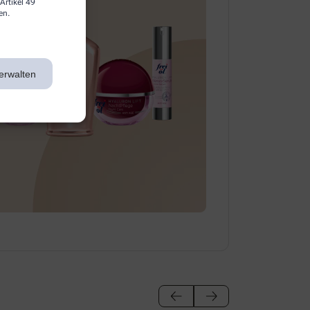
Artikel 49
en.
erwalten