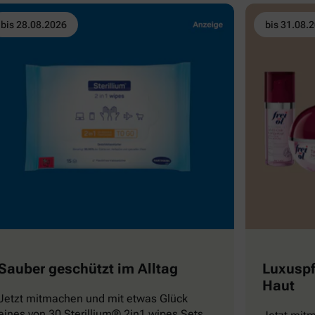
bis 28.08.2026
bis 31.08.
Sauber geschützt im Alltag
Luxuspf
Haut
Jetzt mitmachen und mit etwas Glück
eines von 30 Sterillium® 2in1 wipes Sets