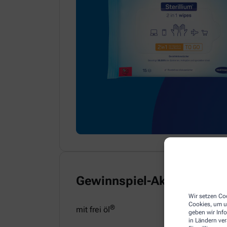
Gewinnspiel-Aktion
Wir setzen Coo
Cookies, um u
®
mit frei öl
geben wir Inf
in Ländern ve