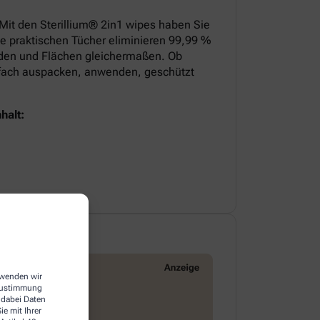
 Mit den Sterillium® 2in1 wipes haben Sie
ie praktischen Tücher eliminieren 99,99 %
nden und Flächen gleichermaßen. Ob
infach auspacken, anwenden, geschützt
halt:
erwenden wir
 Zustimmung
 dabei Daten
e mit Ihrer