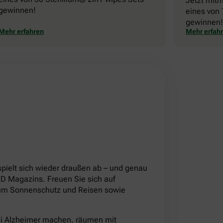
Jetzt mit
gewinnen!
eines von 
gewinnen!
Mehr erfahren
Mehr erfah
!
pielt sich wieder draußen ab – und genau
 Magazins. Freuen Sie sich auf
d um Sonnenschutz und Reisen sowie
ei Alzheimer machen, räumen mit