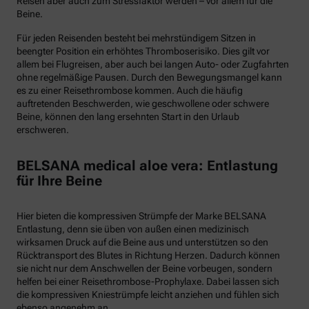
Reisen aber auch zum Stressfaktor werden – vor allem für die
Beine.
Für jeden Reisenden besteht bei mehrstündigem Sitzen in
beengter Position ein erhöhtes Thromboserisiko. Dies gilt vor
allem bei Flugreisen, aber auch bei langen Auto- oder Zugfahrten
ohne regelmäßige Pausen. Durch den Bewegungsmangel kann
es zu einer Reisethrombose kommen. Auch die häufig
auftretenden Beschwerden, wie geschwollene oder schwere
Beine, können den lang ersehnten Start in den Urlaub
erschweren.
BELSANA medical aloe vera: Entlastung
für Ihre Beine
Hier bieten die kompressiven Strümpfe der Marke BELSANA
Entlastung, denn sie üben von außen einen medizinisch
wirksamen Druck auf die Beine aus und unterstützen so den
Rücktransport des Blutes in Richtung Herzen. Dadurch können
sie nicht nur dem Anschwellen der Beine vorbeugen, sondern
helfen bei einer Reisethrombose-Prophylaxe. Dabei lassen sich
die kompressiven Kniestrümpfe leicht anziehen und fühlen sich
ebenso angenehm an.