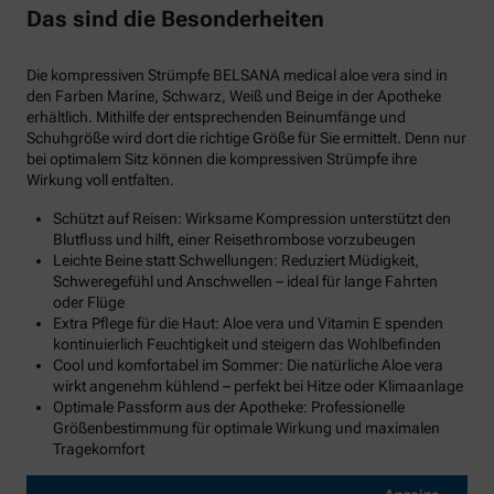
Das sind die Besonderheiten
Die kompressiven Strümpfe BELSANA medical aloe vera sind in
den Farben Marine, Schwarz, Weiß und Beige in der Apotheke
erhältlich. Mithilfe der entsprechenden Beinumfänge und
Schuhgröße wird dort die richtige Größe für Sie ermittelt. Denn nur
bei optimalem Sitz können die kompressiven Strümpfe ihre
Wirkung voll entfalten.
Schützt auf Reisen: Wirksame Kompression unterstützt den
Blutfluss und hilft, einer Reisethrombose vorzubeugen
Leichte Beine statt Schwellungen: Reduziert Müdigkeit,
Schweregefühl und Anschwellen – ideal für lange Fahrten
oder Flüge
Extra Pflege für die Haut: Aloe vera und Vitamin E spenden
kontinuierlich Feuchtigkeit und steigern das Wohlbefinden
Cool und komfortabel im Sommer: Die natürliche Aloe vera
wirkt angenehm kühlend – perfekt bei Hitze oder Klimaanlage
Optimale Passform aus der Apotheke: Professionelle
Größenbestimmung für optimale Wirkung und maximalen
Tragekomfort