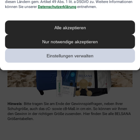
diesen Ländern gem. Artikel 49 Abs. 1 lit. a DSGVO zu. Weitere Informationen
können Sie unserer
Datenschutzerklärung
entnehmen.
Alle akzeptieren
Nur notwendige akzeptieren
Einstellungen verwalten
Hinweis
: Bitte tragen Sie am Ende der Gewinnspielfragen, neben Ihrer
Schuhgröße, auch das cC- sowie cB-Maß in cm ein. So können wir Ihnen
den Gewinn in der richtigen Größe zusenden. Hier finden Sie alle BELSANA
Größentabellen.