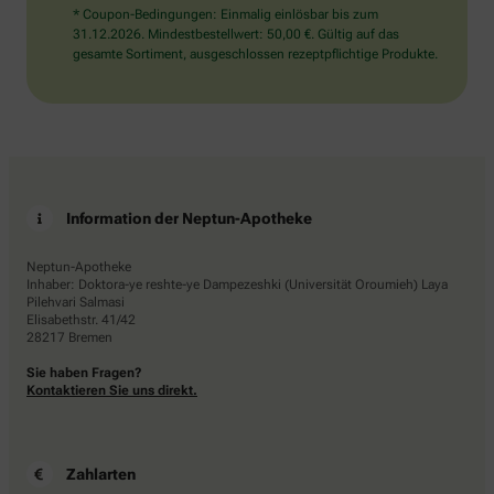
* Coupon-Bedingungen: Einmalig einlösbar bis zum
31.12.2026. Mindestbestellwert: 50,00 €. Gültig auf das
gesamte Sortiment, ausgeschlossen rezeptpflichtige Produkte.
Information der Neptun-Apotheke
Neptun-Apotheke
Inhaber: Doktora-ye reshte-ye Dampezeshki (Universität Oroumieh) Laya
Pilehvari Salmasi
Elisabethstr. 41/42
28217 Bremen
Sie haben Fragen?
Kontaktieren Sie uns direkt.
Zahlarten