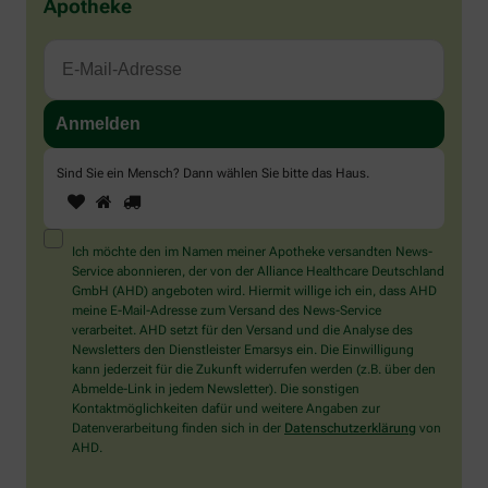
Apotheke
Sind Sie ein Mensch? Dann wählen Sie bitte
das Haus
.
1
2
3
Sind
Sie
ein
Mensch?
Ich möchte den im Namen meiner Apotheke versandten News-
Dann
Service abonnieren, der von der Alliance Healthcare Deutschland
wählen
GmbH (AHD) angeboten wird. Hiermit willige ich ein, dass AHD
Sie
meine E-Mail-Adresse zum Versand des News-Service
bitte
verarbeitet. AHD setzt für den Versand und die Analyse des
das
Newsletters den Dienstleister Emarsys ein. Die Einwilligung
Haus.
kann jederzeit für die Zukunft widerrufen werden (z.B. über den
Abmelde-Link in jedem Newsletter). Die sonstigen
Kontaktmöglichkeiten dafür und weitere Angaben zur
Datenverarbeitung finden sich in der
Datenschutzerklärung
von
AHD.