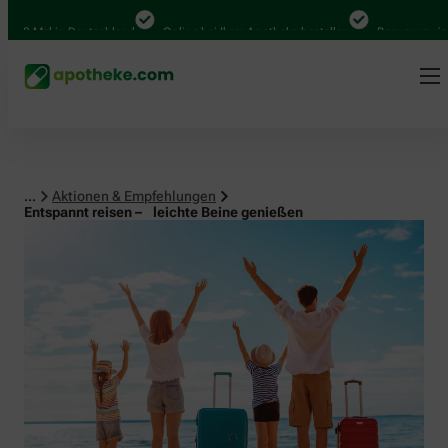
al in Deutschland
Online bei Ihrer Apotheke bestellen
Bequem zwischen Ab
...
Aktionen & Empfehlungen
Entspannt reisen – leichte Beine genießen