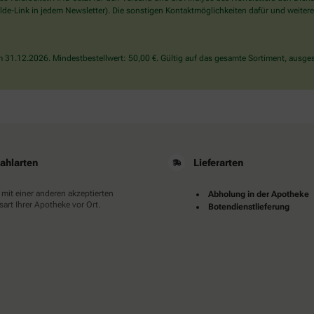
wählen
de-Link in jedem Newsletter). Die sonstigen Kontaktmöglichkeiten dafür und weitere
Sie
bitte
das
31.12.2026. Mindestbestellwert: 50,00 €. Gültig auf das gesamte Sortiment, ausges
Haus.
ahlarten
Lieferarten
 mit einer anderen akzeptierten
Abholung in der Apotheke
art Ihrer Apotheke vor Ort.
Botendienstlieferung