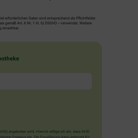
erforderlichen Daten sind entsprechend als Pflichtfelder
 gemäß Art. 6 Nr. 1 lit. b) DSGVO – verwendet. Weitere
g einsehbar.
Apotheke
D) angeboten wird. Hiermit willige ich ein, dass AHD
ister Emarsys ein. Die Einwilligung kann jederzeit für