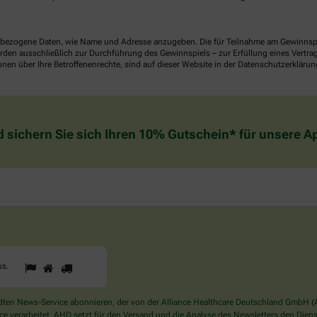
ezogene Daten, wie Name und Adresse anzugeben. Die für Teilnahme am Gewinnspiel 
n ausschließlich zur Durchführung des Gewinnspiels – zur Erfüllung eines Vertrages
nen über Ihre Betroffenenrechte, sind auf dieser Website in der Datenschutzerklärun
d sichern Sie sich Ihren 10% Gutschein* für unsere 
1
2
3
Sind
us
.
Sie
ein
Mensch?
en News-Service abonnieren, der von der Alliance Healthcare Deutschland GmbH (AH
Dann
verarbeitet. AHD setzt für den Versand und die Analyse des Newsletters den Dienstle