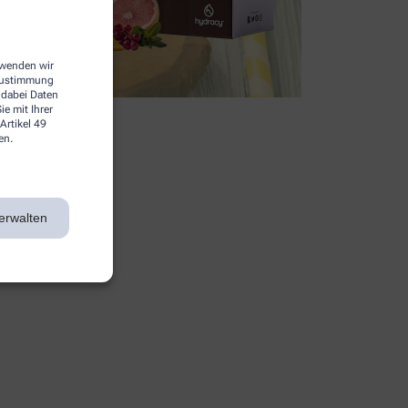
erwenden wir
 Zustimmung
 dabei Daten
e mit Ihrer
Artikel 49
en.
erwalten