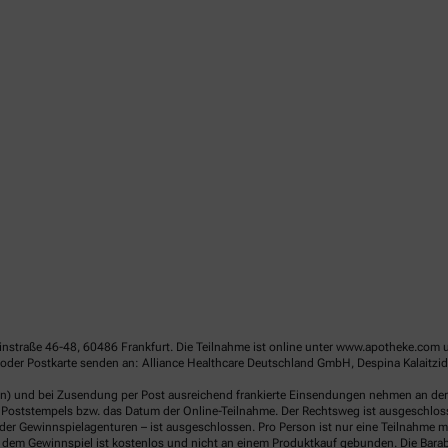
linstraße 46-48, 60486 Frankfurt. Die Teilnahme ist online unter www.apotheke.com 
der Postkarte senden an: Alliance Healthcare Deutschland GmbH, Despina Kalaitzido
en) und bei Zusendung per Post ausreichend frankierte Einsendungen nehmen an der V
Poststempels bzw. das Datum der Online-Teilnahme. Der Rechtsweg ist ausgeschlossen
er Gewinnspielagenturen – ist ausgeschlossen. Pro Person ist nur eine Teilnahme mö
dem Gewinnspiel ist kostenlos und nicht an einem Produktkauf gebunden. Die Barab