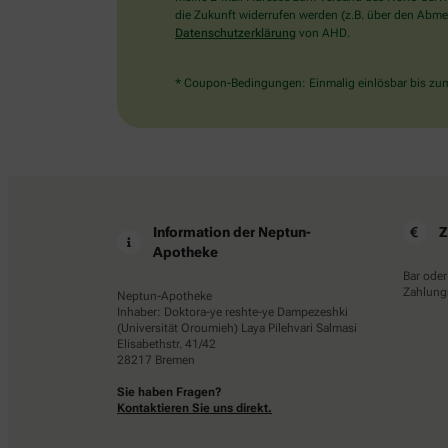
die Zukunft widerrufen werden (z.B. über den Abmel
Datenschutzerklärung
von AHD.
* Coupon-Bedingungen: Einmalig einlösbar bis zum 
Information der Neptun-
Z
Apotheke
Bar oder
Zahlungs
Neptun-Apotheke
Inhaber: Doktora-ye reshte-ye Dampezeshki
(Universität Oroumieh) Laya Pilehvari Salmasi
Elisabethstr. 41/42
28217 Bremen
Sie haben Fragen?
Kontaktieren Sie uns direkt.