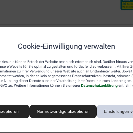
Cookie-Einwilligung verwalten
Desloratadin DoppelherzP
kies, die für den Betrieb der Website technisch erforderlich sind. Darüber hinaus v
nsere Website für Sie optimal zu gestalten und fortlaufend zu verbessern. Mit Ihrer
ormationen zu Ihrer Verwendung unserer Website auch an Drittanbieter weiter. Soweit
Neben den beiden lokal wirkenden Arzneim
rarbeitet werden, in denen kein angemessenes Datenschutzniveau besteht, stimmen Si
Nase für Linderung sorgen, gibt es mit De
ur Nutzung dieser Dienste auch der Verarbeitung Ihrer Daten in diesen Ländern gem. 
systemisch – also im ganzen Körper – akt
 DSGVO zu. Weitere Informationen können Sie unserer
Datenschutzerklärung
entnehm
Botenstoff Histamin, der für allergie-ty
Schwellungen verantwortlich ist. Aus die
Heuschnupfen-Symptome, sondern lindert
Hautausschlag (Urtikaria), und Hausstaub
kzeptieren
Nur notwendige akzeptieren
Einstellungen v
Gut zu wissen:
Desloratadin macht nicht 
Berufsleben oder die Teilnahme am Straße