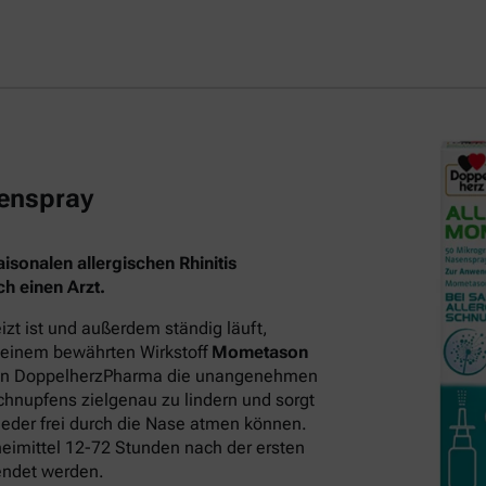
enspray
sonalen allergischen Rhinitis
h einen Arzt.
t ist und außerdem ständig läuft,
 seinem bewährten Wirkstoff
Mometason
on DoppelherzPharma die unangenehmen
hnupfens zielgenau zu lindern und sorgt
eder frei durch die Nase atmen können.
neimittel 12-72 Stunden nach der ersten
endet werden.