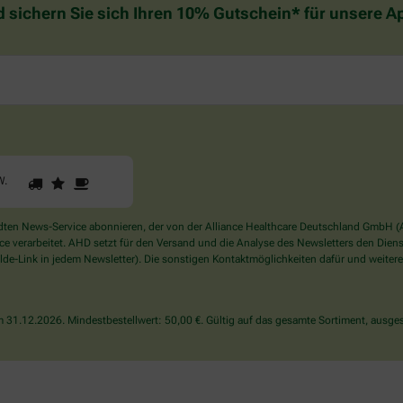
d sichern Sie sich Ihren 10% Gutschein* für unsere 
1
2
3
Sind
W
.
Sie
ein
Mensch?
en News-Service abonnieren, der von der Alliance Healthcare Deutschland GmbH (AH
Dann
verarbeitet. AHD setzt für den Versand und die Analyse des Newsletters den Dienstle
wählen
de-Link in jedem Newsletter). Die sonstigen Kontaktmöglichkeiten dafür und weitere
Sie
bitte
den
31.12.2026. Mindestbestellwert: 50,00 €. Gültig auf das gesamte Sortiment, ausges
LKW.