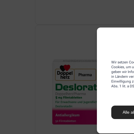
Wir setzen Coo
Cookies, um u
geben wir Inf
in Ländern ve
Einwilligung z
Abs. 1 lit. a
Alle a