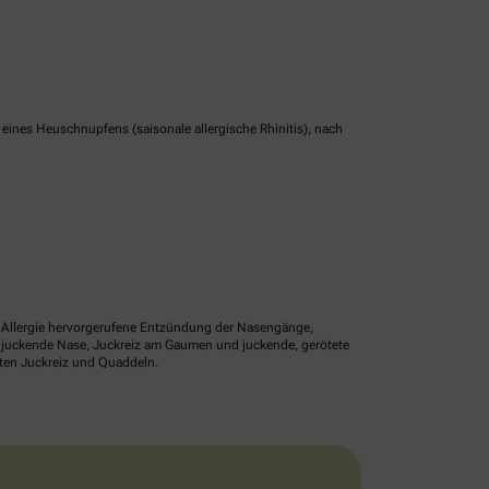
nes Heuschnupfens (saisonale allergische Rhinitis), nach
ne Allergie hervorgerufene Entzündung der Nasengänge,
r juckende Nase, Juckreiz am Gaumen und juckende, gerötete
lten Juckreiz und Quaddeln.