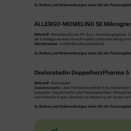
Zu Risiken und Nebenwirkungen lesen Sie die Packungsbeilag
ALLERGO-MOMELIND 50 Mikrogram
Wirkstoff
: Mometasonfuroat (Ph. Eur.). Anwendungsgebiet: Z
der Erstdiagnose eines Heuschnupfens (saisonale allergische R
Warnhinweise:
Enthält Benzalkoniumchlorid.
Zu Risiken und Nebenwirkungen lesen Sie die Packungsbeilag
Desloratadin DoppelherzPharma 5 
Wirkstoff
: Desloratadin.
Zusammensetz.:
Jede Filmtablette enthält 5 mg Desloratadin
beispielsw. Heuschnupfen oder Hausstaubmilben- Allergie) be
oder tränende Augen. Ebenfalls zur Besserung der Sympt. bei U
Zu Risiken und Nebenwirkungen lesen Sie die Packungsbeilag