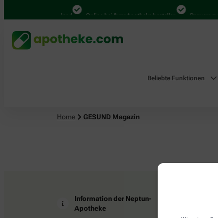
4.000 Mal in Deutschland
Online bei Ihrer Apotheke bestellen
Bequem zwi
Beliebte Funktionen
Home
GESUND Magazin
Information der Neptun-
Z
Apotheke