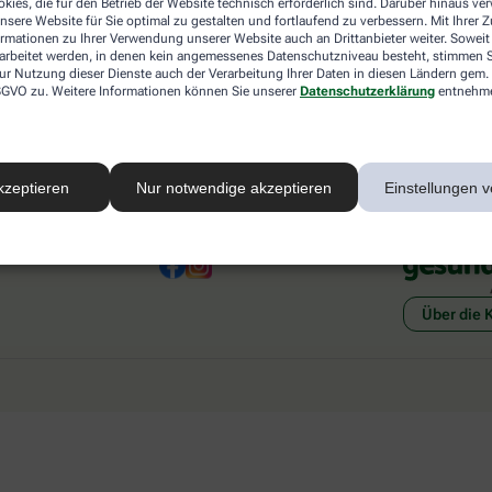
kies, die für den Betrieb der Website technisch erforderlich sind. Darüber hinaus v
 mit einer anderen akzeptierten
Abholung in der Apotheke
nsere Website für Sie optimal zu gestalten und fortlaufend zu verbessern. Mit Ihrer
art Ihrer Apotheke vor Ort.
Botendienstlieferung
ormationen zu Ihrer Verwendung unserer Website auch an Drittanbieter weiter. Soweit
rarbeitet werden, in denen kein angemessenes Datenschutzniveau besteht, stimmen Si
ur Nutzung dieser Dienste auch der Verarbeitung Ihrer Daten in diesen Ländern gem. 
 DSGVO zu. Weitere Informationen können Sie unserer
Datenschutzerklärung
entnehm
kzeptieren
Nur notwendige akzeptieren
Einstellungen v
Social Media
Ein Se
Über die 