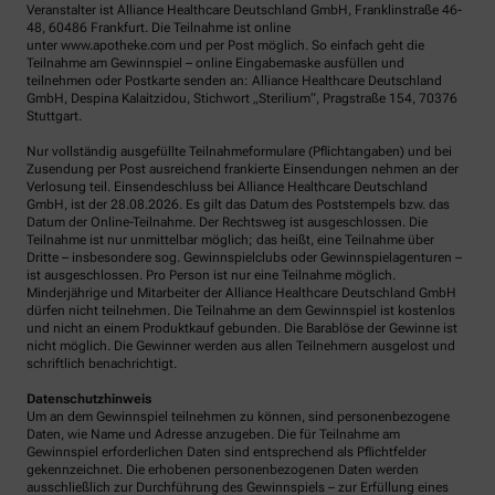
Veranstalter ist Alliance Healthcare Deutschland GmbH, Franklinstraße 46-
48, 60486 Frankfurt. Die Teilnahme ist online
unter www.apotheke.com und per Post möglich. So einfach geht die
Teilnahme am Gewinnspiel – online Eingabemaske ausfüllen und
teilnehmen oder Postkarte senden an: Alliance Healthcare Deutschland
GmbH, Despina Kalaitzidou, Stichwort „Sterilium“, Pragstraße 154, 70376
Stuttgart.
Nur vollständig ausgefüllte Teilnahmeformulare (Pflichtangaben) und bei
Zusendung per Post ausreichend frankierte Einsendungen nehmen an der
Verlosung teil. Einsendeschluss bei Alliance Healthcare Deutschland
GmbH, ist der 28.08.2026. Es gilt das Datum des Poststempels bzw. das
Datum der Online-Teilnahme. Der Rechtsweg ist ausgeschlossen. Die
Teilnahme ist nur unmittelbar möglich; das heißt, eine Teilnahme über
Dritte – insbesondere sog. Gewinnspielclubs oder Gewinnspielagenturen –
ist ausgeschlossen. Pro Person ist nur eine Teilnahme möglich.
Minderjährige und Mitarbeiter der Alliance Healthcare Deutschland GmbH
dürfen nicht teilnehmen. Die Teilnahme an dem Gewinnspiel ist kostenlos
und nicht an einem Produktkauf gebunden. Die Barablöse der Gewinne ist
nicht möglich. Die Gewinner werden aus allen Teilnehmern ausgelost und
schriftlich benachrichtigt.
Datenschutzhinweis
Um an dem Gewinnspiel teilnehmen zu können, sind personenbezogene
Daten, wie Name und Adresse anzugeben. Die für Teilnahme am
Gewinnspiel erforderlichen Daten sind entsprechend als Pflichtfelder
gekennzeichnet. Die erhobenen personenbezogenen Daten werden
ausschließlich zur Durchführung des Gewinnspiels – zur Erfüllung eines