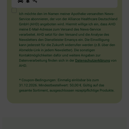
Sie
ein
Mensch?
Ich möchte den im Namen meiner Apotheke versandten News-
Dann
Service abonnieren, der von der Alliance Healthcare Deutschland
wählen
GmbH (AHD) angeboten wird. Hiermit willige ich ein, dass AHD
Sie
meine E-Mail-Adresse zum Versand des News-Service
bitte
verarbeitet. AHD setzt für den Versand und die Analyse des
das
Newsletters den Dienstleister Emarsys ein. Die Einwilligung
Auto.
kann jederzeit für die Zukunft widerrufen werden (z.B. über den
Abmelde-Link in jedem Newsletter). Die sonstigen
Kontaktmöglichkeiten dafür und weitere Angaben zur
Datenverarbeitung finden sich in der
Datenschutzerklärung
von
AHD.
* Coupon-Bedingungen: Einmalig einlösbar bis zum
31.12.2026. Mindestbestellwert: 50,00 €. Gültig auf das
gesamte Sortiment, ausgeschlossen rezeptpflichtige Produkte.