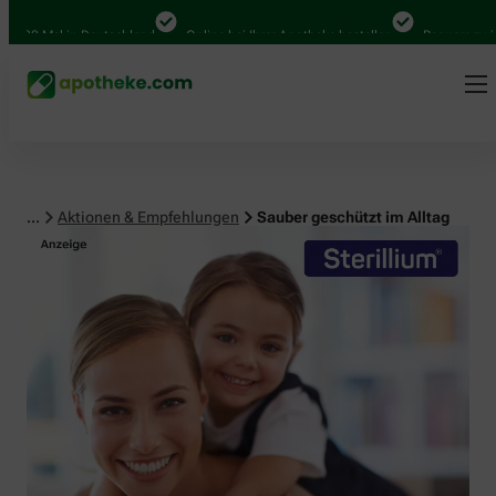
0 Mal in Deutschland
Online bei Ihrer Apotheke bestellen
Bequem zwischen 
...
Aktionen & Empfehlungen
Sauber geschützt im Alltag