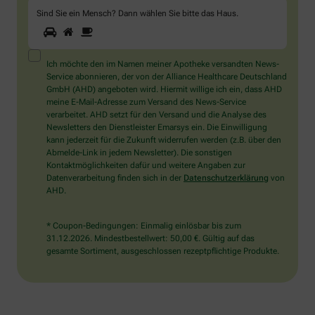
Sind Sie ein Mensch? Dann wählen Sie bitte
das Haus
.
1
2
3
Sind
Sie
ein
Mensch?
Ich möchte den im Namen meiner Apotheke versandten News-
Dann
Service abonnieren, der von der Alliance Healthcare Deutschland
wählen
GmbH (AHD) angeboten wird. Hiermit willige ich ein, dass AHD
Sie
meine E-Mail-Adresse zum Versand des News-Service
bitte
verarbeitet. AHD setzt für den Versand und die Analyse des
das
Newsletters den Dienstleister Emarsys ein. Die Einwilligung
Haus.
kann jederzeit für die Zukunft widerrufen werden (z.B. über den
Abmelde-Link in jedem Newsletter). Die sonstigen
Kontaktmöglichkeiten dafür und weitere Angaben zur
Datenverarbeitung finden sich in der
Datenschutzerklärung
von
AHD.
* Coupon-Bedingungen: Einmalig einlösbar bis zum
31.12.2026. Mindestbestellwert: 50,00 €. Gültig auf das
gesamte Sortiment, ausgeschlossen rezeptpflichtige Produkte.