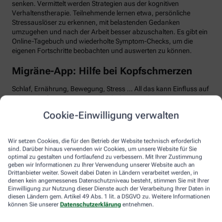
senken. Vermittelt werden Strategien aus der kognitiven
Verhaltenstherapie. Teilnehmende lernen etwa, persönliche
Stressauslöser zu erkennen, mit belastenden Gedanken
umzugehen und nach der Arbeit besser abzuschalten. Es gibt ein
Online-Tagebuch und wiederholte Symptom-Checks, um die
eigenen Fortschritte beobachten und auswerten zu können.
Migräne-App: Hilfe bei Kopfschmerzen
Schlaf, Ernährung, Bewegung, Stress … All das kann Einfluss auf
schmerzhafte Migräne-Attacken haben. Mit der Migräne-App der
renommierten Schmerzklinik Kiel lässt sich übersichtlich
Cookie-Einwilligung verwalten
festhalten, wann die Anfälle mit welchen Symptomen auftreten.
Das kann helfen, persönliche Muster zu erkennen und die
Attacken besser zu behandeln, etwa durch den optimalen
Wir setzen Cookies, die für den Betrieb der Website technisch erforderlich
Einnahmezeitpunkt von Migräne-Medikamenten. Darüber hinaus
sind. Darüber hinaus verwenden wir Cookies, um unsere Website für Sie
stellt die App viele nützliche Informationen zu Migräne bereit
optimal zu gestalten und fortlaufend zu verbessern. Mit Ihrer Zustimmung
sowie aktive Verfahren zur Entspannung und Stressbewältigung.
geben wir Informationen zu Ihrer Verwendung unserer Website auch an
Drittanbieter weiter. Soweit dabei Daten in Ländern verarbeitet werden, in
denen kein angemessenes Datenschutzniveau besteht, stimmen Sie mit Ihrer
Aimo gesund bewegt: Digitaler Personal
Einwilligung zur Nutzung dieser Dienste auch der Verarbeitung Ihrer Daten in
Trainer
diesen Ländern gem. Artikel 49 Abs. 1 lit. a DSGVO zu. Weitere Informationen
können Sie unserer
Datenschutzerklärung
entnehmen.
Trainings-Apps gibt es viele. Diese hier ist anders. Kern des