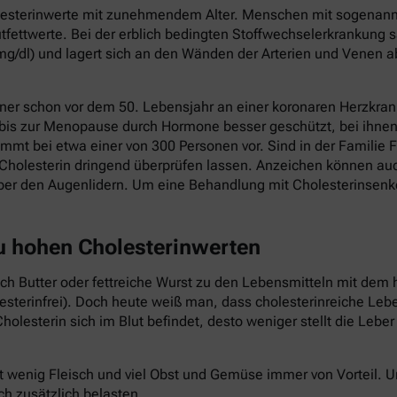
holesterinwerte mit zunehmendem Alter. Menschen mit sogenannt
fettwerte. Bei der erblich bedingten Stoffwechselerkrankung s
mg/dl) und lagert sich an den Wänden der Arterien und Venen a
ner schon vor dem 50. Lebensjahr an einer koronaren Herzkrank
 bis zur Menopause durch Hormone besser geschützt, bei ihnen 
mmt bei etwa einer von 300 Personen vor. Sind in der Familie F
Cholesterin dringend überprüfen lassen. Anzeichen können au
ber den Augenlidern. Um eine Behandlung mit Cholesterinsenk
zu hohen Cholesterinwerten
auch Butter oder fettreiche Wurst zu den Lebensmitteln mit dem 
lesterinfrei). Doch heute weiß man, dass cholesterinreiche Le
holesterin sich im Blut befindet, desto weniger stellt die Lebe
t wenig Fleisch und viel Obst und Gemüse immer von Vorteil.
ch zusätzlich belasten.