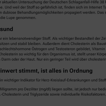
ner aktuellen Untersuchung der Deutschen Schlaganfall-Hilfe 3
he. Und weil der Stoff so gefährlich ist, finden sich im Interne
nn dubiose Behandlungsmöglichkeiten propagiert werden. Das so
r die Lupe genommen.
esund
ar ein lebensnotwendiger Stoff. Als wichtiger Bestandteil der Z
itzen und stabil bleiben. Außerdem dient Cholesterin als Baust
eschlechtshormone Östrogen und Testosteron gebildet, Vitami
Cholesterin so wichtig für den Organismus ist, stellt unser Kö
im Darm oder der Haut. Nur ein geringer Teil wird über cholest
nwert stimmt, ist alles in Ordnung
ein wichtiger Indikator für Herz-Kreislauf-Erkrankungen und St
lligramm pro Deziliter (mg/dl) liegen sollte, ist jedoch nur b
-Cholesterin und Triglyzeride sowie individuelle Risikofaktoren.