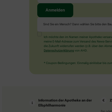
Sind Sie ein Mensch? Dann wählen Sie bitte
den Ba
Ich möchte den im Namen meiner Apotheke versandt
meine E-Mail-Adresse zum Versand des News-Service 
die Zukunft widerrufen werden (z.B. über den Abmel
Datenschutzerklärung
von AHD.
* Coupon-Bedingungen: Einmalig einlösbar bis zum 
Information der Apotheke an der
Z
Elbphilharmonie
Bar oder