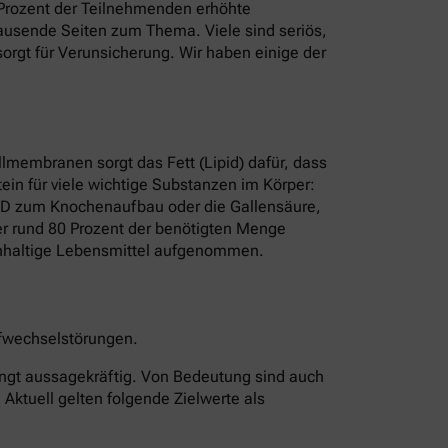
8 Prozent der Teilnehmenden erhöhte
t Tausende Seiten zum Thema. Viele sind seriös,
rgt für Verunsicherung. Wir haben einige der
ellmembranen sorgt das Fett (Lipid) dafür, dass
ein für viele wichtige Substanzen im Körper:
n D zum Knochenaufbau oder die Gallensäure,
rper rund 80 Prozent der benötigten Menge
erinhaltige Lebensmittel aufgenommen.
offwechselstörungen.
edingt aussagekräftig. Von Bedeutung sind auch
 Aktuell gelten folgende Zielwerte als