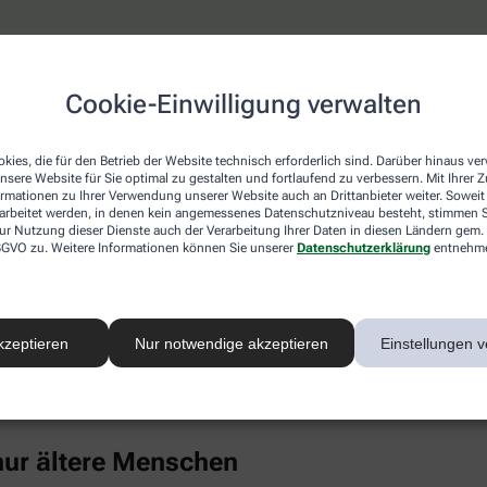
keine erhöhten Cholesterinwerte
Cookie-Einwilligung verwalten
ich ist, wähnt sich oft in Sicherheit, weil hohe Cholesterinwe
 die Blutfettwerte in die Höhe treiben. Dazu gehören auch Erk
el, chronischer Stress, Alkoholkonsum und Medikamente wie K
kies, die für den Betrieb der Website technisch erforderlich sind. Darüber hinaus v
nsere Website für Sie optimal zu gestalten und fortlaufend zu verbessern. Mit Ihrer
ormationen zu Ihrer Verwendung unserer Website auch an Drittanbieter weiter. Soweit
rarbeitet werden, in denen kein angemessenes Datenschutzniveau besteht, stimmen Si
nti-Baby-Pille untersucht und bei jungen Frauen (14 bis 19 Jahr
ur Nutzung dieser Dienste auch der Verarbeitung Ihrer Daten in diesen Ländern gem. 
uch Punkt 4). Als großer Risikofaktor hat sich in den vergange
 DSGVO zu. Weitere Informationen können Sie unserer
Datenschutzerklärung
entnehm
ebenfalls Cholesterin im Blut.
Eiweiß kann sich in der Gefäßwand ablagern, chronische Entz
rte unter anderem mit einem deutlich gesteigerten Risiko für H
kzeptieren
Nur notwendige akzeptieren
Einstellungen v
-Konzentration im Blut ist überwiegend genetisch bestimmt, ble
inem gesunden Lebensstil merklich senken (wenngleich Risiko
einmal im Leben bestimmen zu lassen.
 nur ältere Menschen