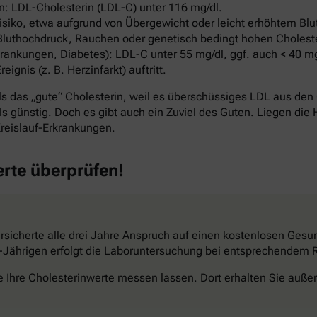
: LDL-Cholesterin (LDL-C) unter 116 mg/dl.
ko, etwa aufgrund von Übergewicht oder leicht erhöhtem Blut
Bluthochdruck, Rauchen oder genetisch bedingt hohen Cholest
ankungen, Diabetes): LDL-C unter 55 mg/dl, ggf. auch < 40 mg
nis (z. B. Herzinfarkt) auftritt.
s das „gute“ Cholesterin, weil es überschüssiges LDL aus den 
s günstig. Doch es gibt auch ein Zuviel des Guten. Liegen die 
reislauf-Erkrankungen.
erte überprüfen!
sicherte alle drei Jahre Anspruch auf einen kostenlosen Gesun
34-Jährigen erfolgt die Laboruntersuchung bei entsprechendem Ri
e Ihre Cholesterinwerte messen lassen. Dort erhalten Sie außer