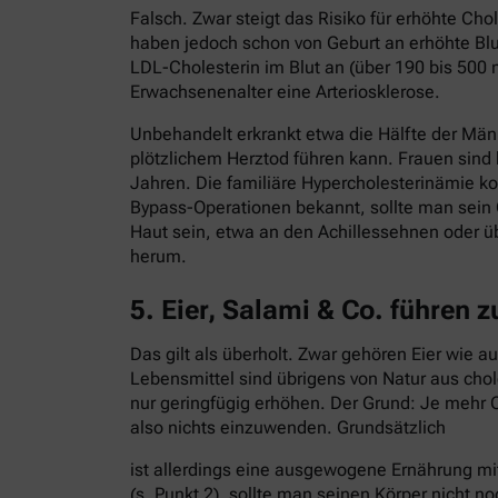
Falsch. Zwar steigt das Risiko für erhöhte C
haben jedoch schon von Geburt an erhöhte Blut
LDL-Cholesterin im Blut an (über 190 bis 500 
Erwachsenenalter eine Arteriosklerose.
Unbehandelt erkrankt etwa die Hälfte der Män
plötzlichem Herztod führen kann. Frauen sind
Jahren. Die familiäre Hypercholesterinämie ko
Bypass-Operationen bekannt, sollte man sein 
Haut sein, etwa an den Achillessehnen oder ü
herum.
5. Eier, Salami & Co. führen 
Das gilt als überholt. Zwar gehören Eier wie 
Lebensmittel sind übrigens von Natur aus cho
nur geringfügig erhöhen. Der Grund: Je mehr C
also nichts einzuwenden. Grundsätzlich
ist allerdings eine ausgewogene Ernährung mi
(s. Punkt 2), sollte man seinen Körper nicht no