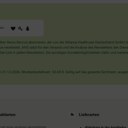
1
2
3
Sind
um
.
Sie
ein
Mensch?
en News-Service abonnieren, der von der Alliance Healthcare Deutschland GmbH (AH
Dann
verarbeitet. AHD setzt für den Versand und die Analyse des Newsletters den Dienstle
wählen
de-Link in jedem Newsletter). Die sonstigen Kontaktmöglichkeiten dafür und weitere
Sie
bitte
den
31.12.2026. Mindestbestellwert: 50,00 €. Gültig auf das gesamte Sortiment, ausges
Baum.
ahlarten
Lieferarten
 mit einer anderen akzeptierten
Abholung in der Apotheke