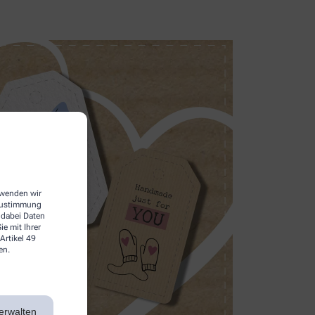
erwenden wir
 Zustimmung
 dabei Daten
e mit Ihrer
Artikel 49
en.
erwalten